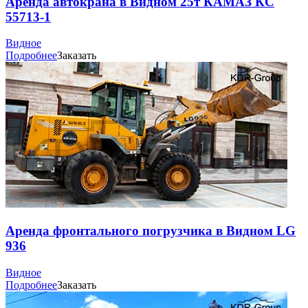
Аренда автокрана в Видном 25т КАМАЗ КС
55713-1
Видное
Подробнее
Заказать
Аренда фронтального погрузчика в Видном LG
936
Видное
Подробнее
Заказать