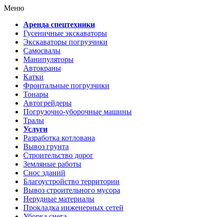
Меню
Аренда спецтехники
Гусеничные экскаваторы
Экскаваторы погрузчики
Самосвалы
Манипуляторы
Автокраны
Катки
Фронтальные погрузчики
Тонары
Автогрейдеры
Погрузочно-уборочные машины
Тралы
Услуги
Разработка котлована
Вывоз грунта
Строительство дорог
Земляные работы
Снос зданий
Благоустройство территории
Вывоз строительного мусора
Нерудные материалы
Прокладка инженерных сетей
Уборка снега