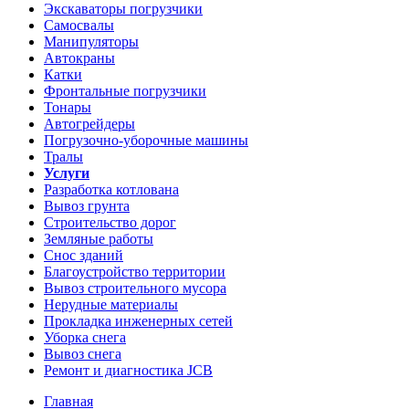
Экскаваторы погрузчики
Самосвалы
Манипуляторы
Автокраны
Катки
Фронтальные погрузчики
Тонары
Автогрейдеры
Погрузочно-уборочные машины
Тралы
Услуги
Разработка котлована
Вывоз грунта
Строительство дорог
Земляные работы
Снос зданий
Благоустройство территории
Вывоз строительного мусора
Нерудные материалы
Прокладка инженерных сетей
Уборка снега
Вывоз снега
Ремонт и диагностика JCB
Главная