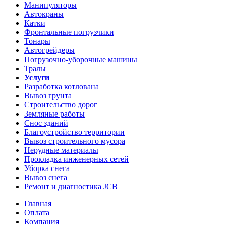
Манипуляторы
Автокраны
Катки
Фронтальные погрузчики
Тонары
Автогрейдеры
Погрузочно-уборочные машины
Тралы
Услуги
Разработка котлована
Вывоз грунта
Строительство дорог
Земляные работы
Снос зданий
Благоустройство территории
Вывоз строительного мусора
Нерудные материалы
Прокладка инженерных сетей
Уборка снега
Вывоз снега
Ремонт и диагностика JCB
Главная
Оплата
Компания