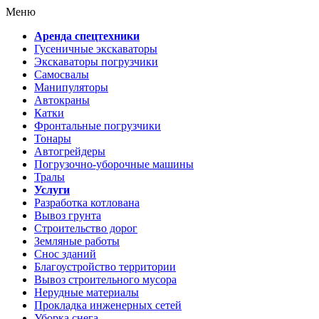
Меню
Аренда спецтехники
Гусеничные экскаваторы
Экскаваторы погрузчики
Самосвалы
Манипуляторы
Автокраны
Катки
Фронтальные погрузчики
Тонары
Автогрейдеры
Погрузочно-уборочные машины
Тралы
Услуги
Разработка котлована
Вывоз грунта
Строительство дорог
Земляные работы
Снос зданий
Благоустройство территории
Вывоз строительного мусора
Нерудные материалы
Прокладка инженерных сетей
Уборка снега