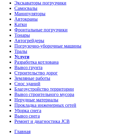
Экскаваторы погрузчики
Самосвалы
Манипуляторы
Автокраны
Катки
Фронтальные погрузчики
Тонары
Автогрейдеры
Погрузочно-уборочные машины
Тралы
Услуги
Разработка котлована
Вывоз грунта
Строительство дорог
Земляные работы
Снос зданий
Благоустройство территории
Вывоз строительного мусора
Нерудные материалы
Прокладка инженерных сетей
Уборка снега
Вывоз снега
Ремонт и диагностика JCB
Главная