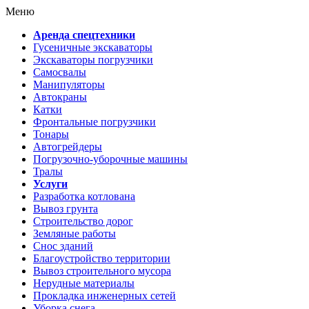
Меню
Аренда спецтехники
Гусеничные экскаваторы
Экскаваторы погрузчики
Самосвалы
Манипуляторы
Автокраны
Катки
Фронтальные погрузчики
Тонары
Автогрейдеры
Погрузочно-уборочные машины
Тралы
Услуги
Разработка котлована
Вывоз грунта
Строительство дорог
Земляные работы
Снос зданий
Благоустройство территории
Вывоз строительного мусора
Нерудные материалы
Прокладка инженерных сетей
Уборка снега