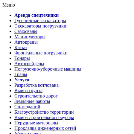
Меню
Аренда спецтехники
Гусеничные экскаваторы
Экскаваторы погрузчики
Самосвалы
Манипуляторы
Автокраны
Катки
Фронтальные погрузчики
Тонары
Автогрейдеры
Погрузочно-уборочные машины
Тралы
Услуги
Разработка котлована
Вывоз грунта
Строительство дорог
Земляные работы
Снос зданий
Благоустройство территории
Вывоз строительного мусора
Нерудные материалы
Прокладка инженерных сетей
Уборка снега