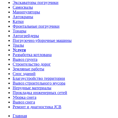
Экскаваторы погрузчики
Самосвалы
Манипуляторы
Автокраны
Катки
Фронтальные погрузчики
Тонары
Автогрейдеры
Погрузочно-уборочные машины
Тралы
Услуги
Разработка котлована
Вывоз грунта
Строительство дорог
Земляные работы
Снос зданий
Благоустройство территории
Вывоз строительного мусора
Нерудные материалы
Прокладка инженерных сетей
Уборка снега
Вывоз снега
Ремонт и диагностика JCB
Главная