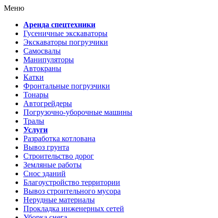
Меню
Аренда спецтехники
Гусеничные экскаваторы
Экскаваторы погрузчики
Самосвалы
Манипуляторы
Автокраны
Катки
Фронтальные погрузчики
Тонары
Автогрейдеры
Погрузочно-уборочные машины
Тралы
Услуги
Разработка котлована
Вывоз грунта
Строительство дорог
Земляные работы
Снос зданий
Благоустройство территории
Вывоз строительного мусора
Нерудные материалы
Прокладка инженерных сетей
Уборка снега