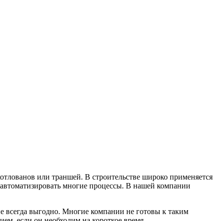
 котлованов или траншей. В строительстве широко применяется
 автоматизировать многие процессы. В нашей компании
не всегда выгодно. Многие компании не готовы к таким
ием, если он необходим на короткое время.