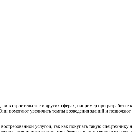
ачи в строительстве и других сферах, например при разработке
 Они помогают увеличить темпы возведения зданий и позволяют
ь востребованной услугой, так как покупать такую спецтехнику 
у аренда гусеничного экскаватора будет самым правильным решен