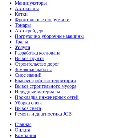
Манипуляторы
Автокраны
Катки
Фронтальные погрузчики
Тонары
Автогрейдеры
Погрузочно-уборочные машины
Тралы
Услуги
Разработка котлована
Вывоз грунта
Строительство дорог
Земляные работы
Снос зданий
Благоустройство территории
Вывоз строительного мусора
Нерудные материалы
Прокладка инженерных сетей
Уборка снега
Вывоз снега
Ремонт и диагностика JCB
Главная
Оплата
Компания