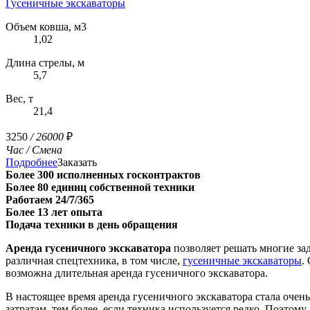
Гусеничные экскаваторы
Объем ковша, м3
1,02
Длина стрелы, м
5,7
Вес, т
21,4
3250
/ 26000
₽
Час
/ Смена
Подробнее
Заказать
Более 300 исполненных госконтрактов
Более 80 единиц собственной техники
Работаем 24/7/365
Более 13 лет опыта
Подача техники в день обращения
Аренда гусеничного экскаватора
позволяет решать многие зад
различная спецтехника, в том числе,
гусеничные экскаваторы
.
возможна длительная аренда гусеничного экскаватора.
В настоящее время аренда гусеничного экскаватора стала очен
затратам, тем более, если техника используется редко. Поэтом