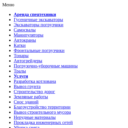
Меню
Аренда спецтехники
Гусеничные экскаваторы
Экскаваторы погрузчики
Самосвалы
Манипуляторы
Автокраны
Катки
Фронтальные погрузчики
Тонары
Автогрейдеры
Погрузочно-уборочные машины
Тралы
Услуги
Разработка котлована
Вывоз грунта
Строительство дорог
Земляные работы
Снос зданий
Благоустройство территории
Вывоз строительного мусора
Нерудные материалы
Прокладка инженерных сетей
Уборка снега