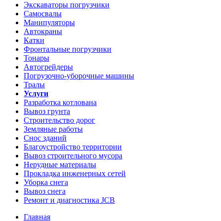
Экскаваторы погрузчики
Самосвалы
Манипуляторы
Автокраны
Катки
Фронтальные погрузчики
Тонары
Автогрейдеры
Погрузочно-уборочные машины
Тралы
Услуги
Разработка котлована
Вывоз грунта
Строительство дорог
Земляные работы
Снос зданий
Благоустройство территории
Вывоз строительного мусора
Нерудные материалы
Прокладка инженерных сетей
Уборка снега
Вывоз снега
Ремонт и диагностика JCB
Главная