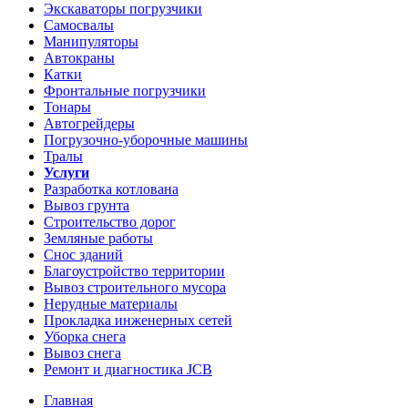
Экскаваторы погрузчики
Самосвалы
Манипуляторы
Автокраны
Катки
Фронтальные погрузчики
Тонары
Автогрейдеры
Погрузочно-уборочные машины
Тралы
Услуги
Разработка котлована
Вывоз грунта
Строительство дорог
Земляные работы
Снос зданий
Благоустройство территории
Вывоз строительного мусора
Нерудные материалы
Прокладка инженерных сетей
Уборка снега
Вывоз снега
Ремонт и диагностика JCB
Главная