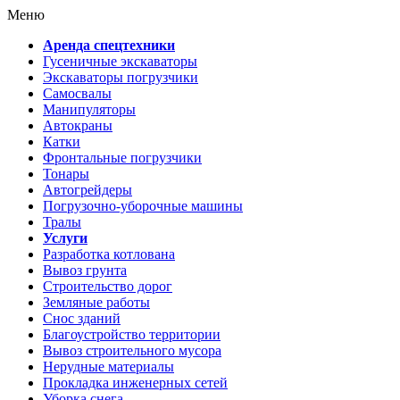
Меню
Аренда спецтехники
Гусеничные экскаваторы
Экскаваторы погрузчики
Самосвалы
Манипуляторы
Автокраны
Катки
Фронтальные погрузчики
Тонары
Автогрейдеры
Погрузочно-уборочные машины
Тралы
Услуги
Разработка котлована
Вывоз грунта
Строительство дорог
Земляные работы
Снос зданий
Благоустройство территории
Вывоз строительного мусора
Нерудные материалы
Прокладка инженерных сетей
Уборка снега