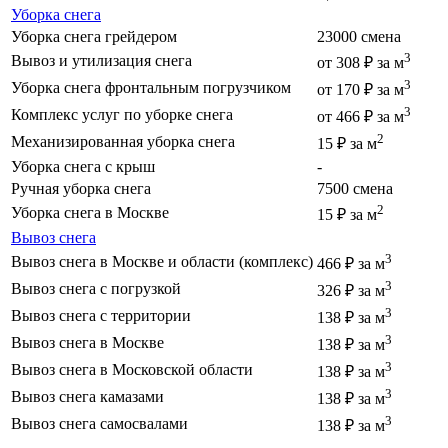
Уборка снега
Уборка снега грейдером
23000 смена
3
Вывоз и утилизация снега
от 308 ₽ за м
3
Уборка снега фронтальным погрузчиком
от 170 ₽ за м
3
Комплекс услуг по уборке снега
от 466 ₽ за м
2
Механизированная уборка снега
15 ₽ за м
Уборка снега с крыш
-
Ручная уборка снега
7500 смена
2
Уборка снега в Москве
15 ₽ за м
Вывоз снега
3
Вывоз снега в Москве и области (комплекс)
466 ₽ за м
3
Вывоз снега с погрузкой
326 ₽ за м
3
Вывоз снега с территории
138 ₽ за м
3
Вывоз снега в Москве
138 ₽ за м
3
Вывоз снега в Московской области
138 ₽ за м
3
Вывоз снега камазами
138 ₽ за м
3
Вывоз снега самосвалами
138 ₽ за м