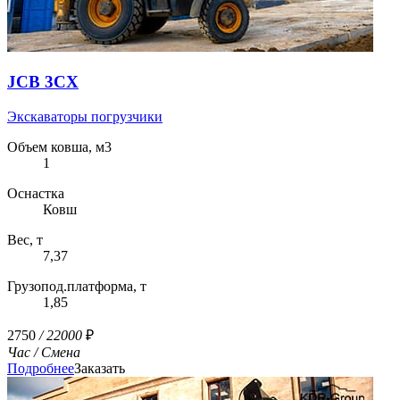
JCB 3CX
Экскаваторы погрузчики
Объем ковша, м3
1
Оснастка
Ковш
Вес, т
7,37
Грузопод.платформа, т
1,85
2750
/ 22000
₽
Час
/ Смена
Подробнее
Заказать