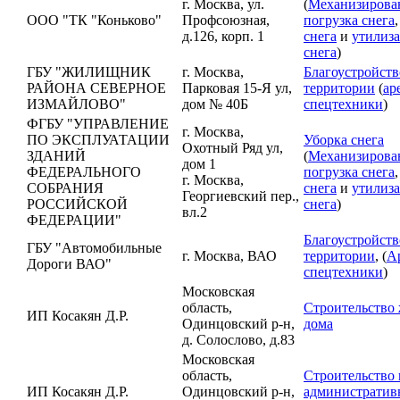
г. Москва, ул.
(
Механизирова
ООО "ТК "Коньково"
Профсоюзная,
погрузка снега
д.126, корп. 1
снега
и
утилиз
снега
)
ГБУ "ЖИЛИЩНИК
г. Москва,
Благоустройств
РАЙОНА СЕВЕРНОЕ
Парковая 15-Я ул,
территории
(
ар
ИЗМАЙЛОВО"
дом № 40Б
спецтехники
)
ФГБУ "УПРАВЛЕНИЕ
г. Москва,
ПО ЭКСПЛУАТАЦИИ
Уборка снега
Охотный Ряд ул,
ЗДАНИЙ
(
Механизирова
дом 1
ФЕДЕРАЛЬНОГО
погрузка снега
г. Москва,
СОБРАНИЯ
снега
и
утилиз
Георгиевский пер.,
РОССИЙСКОЙ
снега
)
вл.2
ФЕДЕРАЦИИ"
Благоустройств
ГБУ "Автомобильные
г. Москва, ВАО
территории
, (
А
Дороги ВАО"
спецтехники
)
Московская
область,
Строительство
ИП Косакян Д.Р.
Одинцовский р-н,
дома
д. Солослово, д.83
Московская
область,
Строительство 
ИП Косакян Д.Р.
Одинцовский р-н,
административ