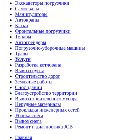
Экскаваторы погрузчики
Самосвалы
Манипуляторы
Автокраны
Катки
Фронтальные погрузчики
Тонары
Автогрейдеры
Погрузочно-уборочные машины
Тралы
Услуги
Разработка котлована
Вывоз грунта
Строительство дорог
Земляные работы
Снос зданий
Благоустройство территории
Вывоз строительного мусора
Нерудные материалы
Прокладка инженерных сетей
Уборка снега
Вывоз снега
Ремонт и диагностика JCB
Главная