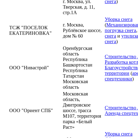
г. Москва, ул.
снега
)
Тверская, д. 11,
стр.1А
Уборка снега
г. Москва,
(
Механизирова
ТСЖ "ПОСЕЛОК
Рублёвское шоссе,
погрузка снега
ЕКАТЕРИНОВКА"
дом № 60
снега
и
утилиз
снега
)
Оренбургская
область
Строительство 
Республика
Разработка кот
Башкортостан
ООО "Нивастрой"
Благоустройств
Республика
территории
(
ар
Татарстан
спецтехники
)
Московская
область
Московская
область,
Дмитровское
Строительство 
ООО "Ориент СПБ"
шоссе, трасса
Аренда спецте
М107, территория
парка «Белый
Раст»
Уборка снега