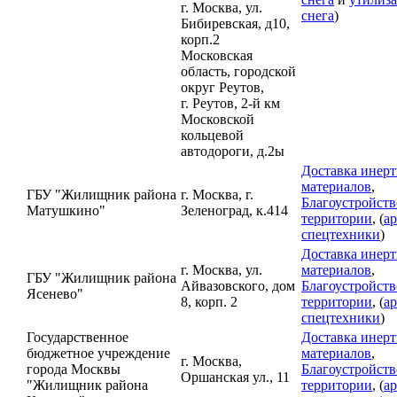
г. Москва, ул.
снега
)
Бибиревская, д10,
корп.2
Московская
область, городской
округ Реутов,
г. Реутов, 2-й км
Московской
кольцевой
автодороги, д.2ы
Доставка инер
материалов
,
ГБУ "Жилищник района
г. Москва, г.
Благоустройств
Матушкино"
Зеленоград, к.414
территории
, (
а
спецтехники
)
Доставка инер
г. Москва, ул.
материалов
,
ГБУ "Жилищник района
Айвазовского, дом
Благоустройств
Ясенево"
8, корп. 2
территории
, (
а
спецтехники
)
Государственное
Доставка инер
бюджетное учреждение
материалов
,
г. Москва,
города Москвы
Благоустройств
Оршанская ул., 11
"Жилищник района
территории
, (
а