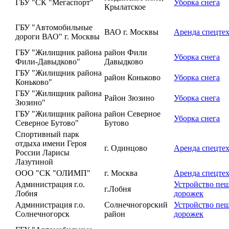
ГБУ "СК "Мегаспорт"
Уборка снега
Крылатское
ГБУ "Автомобильные
ВАО г. Москвы
Аренда спецте
дороги ВАО" г. Москвы
ГБУ "Жилищник района
район Фили
Уборка снега
Фили-Давыдково"
Давыдково
ГБУ "Жилищник района
район Коньково
Уборка снега
Коньково"
ГБУ "Жилищник района
Район Зюзино
Уборка снега
Зюзино"
ГБУ "Жилищник района
район Северное
Уборка снега
Северное Бутово"
Бутово
Спортивный парк
отдыха имени Героя
г. Одинцово
Аренда спецте
России Ларисы
Лазутиной
ООО "СК "ОЛИМП"
г. Москва
Аренда спецте
Администрация г.о.
Устройство пе
г.Лобня
Лобня
дорожек
Администрация г.о.
Солнечногорский
Устройство пе
Солнечногорск
район
дорожек