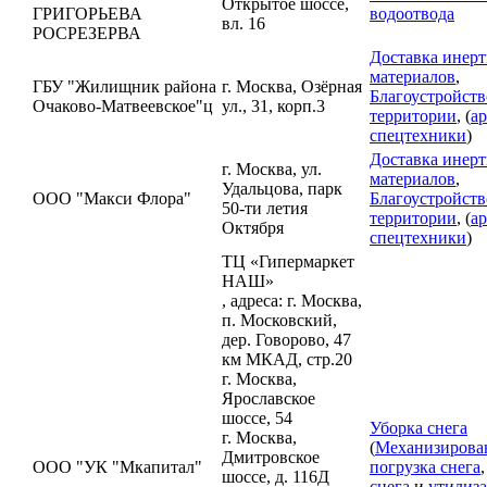
Открытое шоссе,
ГРИГОРЬЕВА
водоотвода
вл. 16
РОСРЕЗЕРВА
Доставка инер
материалов
,
ГБУ "Жилищник района
г. Москва, Озёрная
Благоустройств
Очаково-Матвеевское"ц
ул., 31, корп.3
территории
, (
а
спецтехники
)
Доставка инер
г. Москва, ул.
материалов
,
Удальцова, парк
ООО "Макси Флора"
Благоустройств
50-ти летия
территории
, (
а
Октября
спецтехники
)
ТЦ «Гипермаркет
НАШ»
, адреса: г. Москва,
п. Московский,
дер. Говорово, 47
км МКАД, стр.20
г. Москва,
Ярославское
шоссе, 54
Уборка снега
г. Москва,
(
Механизирова
Дмитровское
ООО "УК "Мкапитал"
погрузка снега
шоссе, д. 116Д
снега
и
утилиз