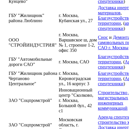
Кунцево"
спецтехники
)
Доставка инер
материалов
,
ГБУ "Жилищник"
г. Москва,
Благоустройств
района Люблино
Кубанская ул., 27
территории
, (
а
спецтехники
)
г. Москва,
Снос
и
Демонт
ООО
Варшавское ш, дом
самовольных по
"СТРОЙИНДУСТРИЯ"
№ 1, строение 1-2,
САО г. Москвы
офис 350
Благоустройств
ГБУ "Автомобильные
г. Москва, САО
территории
, (
А
дороги САО"
спецтехники
)
ГБУ "Жилищник района
г. Москва,
Благоустройств
Чертаново
Кировоградская
территории
, (
А
Центральное"
ул., 16 корпус 3
спецтехники
)
Инновационный
Строительство 
центр "Сколково,
магистральных
ЗАО "Соцпромстрой"
г. Москва,
инженерных
Большой бул., 42
коммуникаций
с1
Аренда спецте
Московская
строительство 
ЗАО "Соцпромстрой"
область, г.
Доставка инер