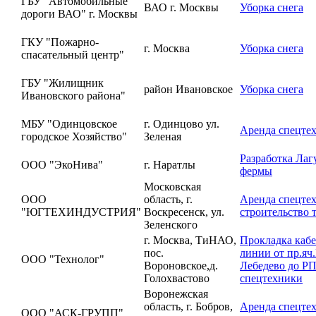
ГБУ "Автомобильные
ВАО г. Москвы
Уборка снега
дороги ВАО" г. Москвы
ГКУ "Пожарно-
г. Москва
Уборка снега
спасательный центр"
ГБУ "Жилищник
район Ивановское
Уборка снега
Ивановского района"
МБУ "Одинцовское
г. Одинцово ул.
Аренда спецте
городское Хозяйство"
Зеленая
Разработка Лаг
ООО "ЭкоНива"
г. Наратлы
фермы
Московская
ООО
область, г.
Аренда спецте
"ЮГТЕХИНДУСТРИЯ"
Воскресенск, ул.
строительство 
Зеленского
г. Москва, ТиНАО,
Прокладка каб
пос.
линии от пр.я
ООО "Технолог"
Вороновское,д.
Лебедево до Р
Голохвастово
спецтехники
Воронежская
область, г. Бобров,
Аренда спецте
ООО "АСК-ГРУПП"