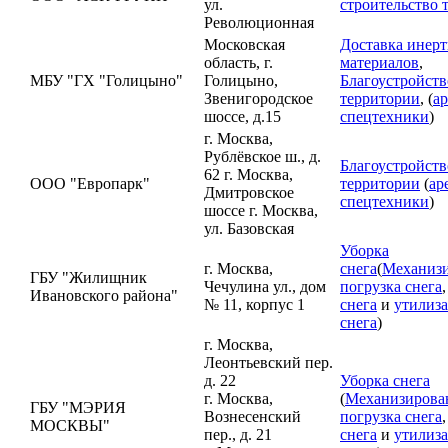
ул.
строительство 
Революционная
Московская
Доставка инер
область, г.
материалов
,
МБУ "ГХ "Голицыно"
Голицыно,
Благоустройств
Звенигородское
территории
, (
а
шоссе, д.15
спецтехники
)
г. Москва,
Рублёвское ш., д.
Благоустройств
62 г. Москва,
ООО "Европарк"
территории
(
ар
Дмитровское
спецтехники
)
шоссе г. Москва,
ул. Базовская
Уборка
г. Москва,
снега
(
Механизи
ГБУ "Жилищник
Чечулина ул., дом
погрузка снега
Ивановского района"
№ 11, корпус 1
снега
и
утилиз
снега
)
г. Москва,
Леонтьевский пер.
д. 22
Уборка снега
г. Москва,
(
Механизирова
ГБУ "МЭРИЯ
Вознесенский
погрузка снега
МОСКВЫ"
пер., д. 21
снега
и
утилиз