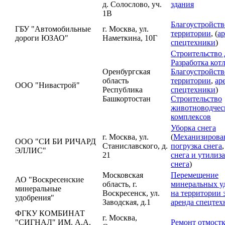
д. Солослово, уч.
здания
1В
Благоустройств
ГБУ "Автомобильные
г. Москва, ул.
территории
, (
а
дороги ЮЗАО"
Наметкина, 10Г
спецтехники
)
Строительство 
Разработка кот
Оренбургская
Благоустройств
область
территории
,
ар
ООО "Нивастрой"
Республика
спецтехники
)
Башкортостан
Строительство
животноводчес
комплексов
Уборка снега
г. Москва, ул.
(
Механизирова
ООО "СИ БИ РИЧАРД
Станиславского, д.
погрузка снега
ЭЛЛИС"
21
снега и утилиз
снега
)
Московская
Перемещение
АО "Воскресенские
область, г.
минеральных у
минеральные
Воскресенск, ул.
на территории 
удобрения"
Заводская, д.1
аренда спецте
ФГКУ КОМБИНАТ
г. Москва,
"СИГНАЛ" ИМ. А.А.
Ремонт отмост