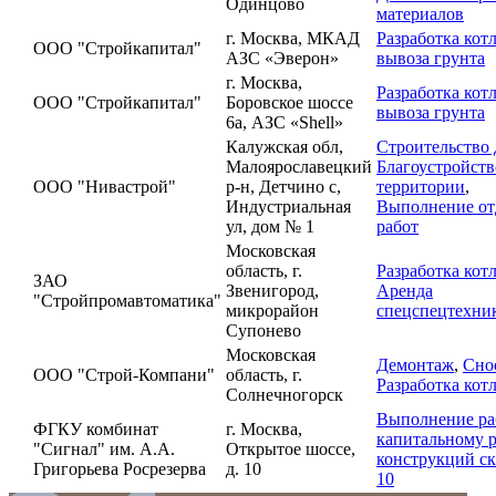
Одинцово
материалов
г. Москва, МКАД
Разработка кот
ООО "Стройкапитал"
АЗС «Эверон»
вывоза грунта
г. Москва,
Разработка кот
ООО "Стройкапитал"
Боровское шоссе
вывоза грунта
6а, АЗС «Shell»
Калужская обл,
Строительство 
Малоярославецкий
Благоустройств
ООО "Нивастрой"
р-н, Детчино с,
территории
,
Индустриальная
Выполнение от
ул, дом № 1
работ
Московская
область, г.
Разработка кот
ЗАО
Звенигород,
Аренда
"Стройпромавтоматика"
микрорайон
спецспецтехни
Супонево
Московская
Демонтаж
,
Сно
ООО "Строй-Компани"
область, г.
Разработка кот
Солнечногорск
Выполнение ра
ФГКУ комбинат
г. Москва,
капитальному 
"Сигнал" им. А.А.
Открытое шоссе,
конструкций с
Григорьева Росрезерва
д. 10
10