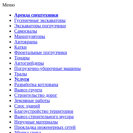
Меню
Аренда спецтехники
Гусеничные экскаваторы
Экскаваторы погрузчики
Самосвалы
Манипуляторы
Автокраны
Катки
Фронтальные погрузчики
Тонары
Автогрейдеры
Погрузочно-уборочные машины
Тралы
Услуги
Разработка котлована
Вывоз грунта
Строительство дорог
Земляные работы
Снос зданий
Благоустройство территории
Вывоз строительного мусора
Нерудные материалы
Прокладка инженерных сетей
Уборка снега