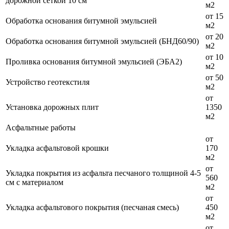
дорожной сеткой 10 см
м2
от 15
Обработка основания битумной эмульсией
м2
от 20
Обработка основания битумной эмульсией (БНД60/90)
м2
от 10
Проливка основания битумной эмульсией (ЭБА2)
м2
от 50
Устройство геотекстиля
м2
от
Установка дорожных плит
1350
м2
Асфальтные работы
от
Укладка асфальтовой крошки
170
м2
от
Укладка покрытия из асфальта песчаного толщиной 4-5
560
см с материалом
м2
от
Укладка асфальтового покрытия (песчаная смесь)
450
м2
от