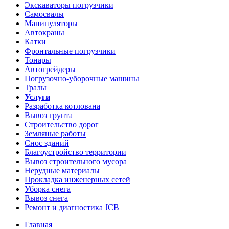
Экскаваторы погрузчики
Самосвалы
Манипуляторы
Автокраны
Катки
Фронтальные погрузчики
Тонары
Автогрейдеры
Погрузочно-уборочные машины
Тралы
Услуги
Разработка котлована
Вывоз грунта
Строительство дорог
Земляные работы
Снос зданий
Благоустройство территории
Вывоз строительного мусора
Нерудные материалы
Прокладка инженерных сетей
Уборка снега
Вывоз снега
Ремонт и диагностика JCB
Главная