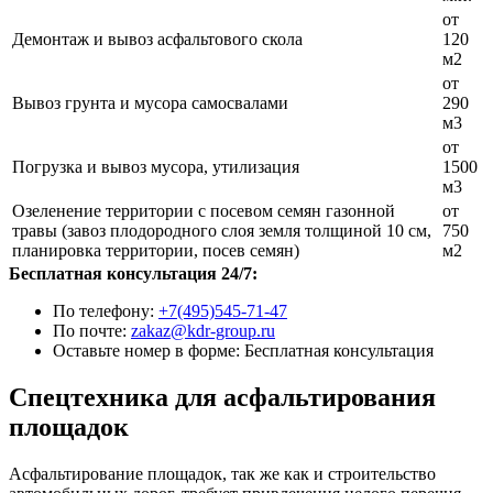
от
Демонтаж и вывоз асфальтового скола
120
м2
от
Вывоз грунта и мусора самосвалами
290
м3
от
Погрузка и вывоз мусора, утилизация
1500
м3
Озеленение территории с посевом семян газонной
от
травы (завоз плодородного слоя земля толщиной 10 см,
750
планировка территории, посев семян)
м2
Бесплатная консультация 24/7:
По телефону:
+7(495)545-71-47
По почте:
zakaz@kdr-group.ru
Оставьте номер в форме:
Бесплатная консультация
Спецтехника для асфальтирования
площадок
Асфальтирование площадок, так же как и строительство