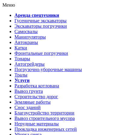
Меню
Аренда спецтехники
Гусеничные экскаваторы
Экскаваторы погрузчики
Самосвалы
Манипуляторы
Автокраны
Катки
Фронтальные погрузчики
Тонары
Автогрейдеры
Погрузочно-уборочные машины
Тралы
Услуги
Разработка котлована
Вывоз грунта
Строительство дорог
Земляные работы
Снос зданий
Благоустройство территории
Вывоз строительного мусора
Нерудные материалы
Прокладка инженерных сетей
Уборка снега