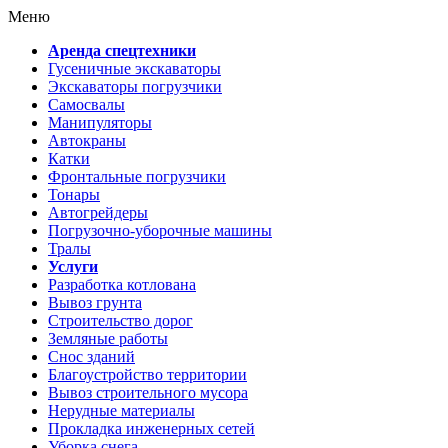
Меню
Аренда спецтехники
Гусеничные экскаваторы
Экскаваторы погрузчики
Самосвалы
Манипуляторы
Автокраны
Катки
Фронтальные погрузчики
Тонары
Автогрейдеры
Погрузочно-уборочные машины
Тралы
Услуги
Разработка котлована
Вывоз грунта
Строительство дорог
Земляные работы
Снос зданий
Благоустройство территории
Вывоз строительного мусора
Нерудные материалы
Прокладка инженерных сетей
Уборка снега