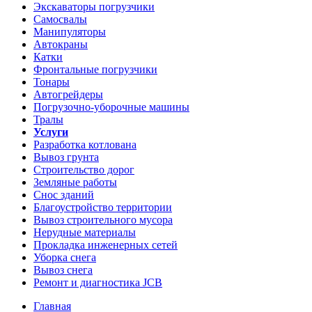
Экскаваторы погрузчики
Самосвалы
Манипуляторы
Автокраны
Катки
Фронтальные погрузчики
Тонары
Автогрейдеры
Погрузочно-уборочные машины
Тралы
Услуги
Разработка котлована
Вывоз грунта
Строительство дорог
Земляные работы
Снос зданий
Благоустройство территории
Вывоз строительного мусора
Нерудные материалы
Прокладка инженерных сетей
Уборка снега
Вывоз снега
Ремонт и диагностика JCB
Главная