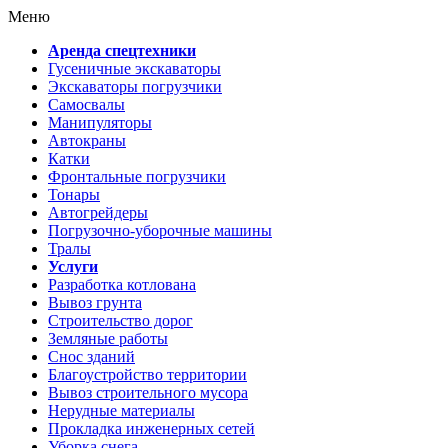
Меню
Аренда спецтехники
Гусеничные экскаваторы
Экскаваторы погрузчики
Самосвалы
Манипуляторы
Автокраны
Катки
Фронтальные погрузчики
Тонары
Автогрейдеры
Погрузочно-уборочные машины
Тралы
Услуги
Разработка котлована
Вывоз грунта
Строительство дорог
Земляные работы
Снос зданий
Благоустройство территории
Вывоз строительного мусора
Нерудные материалы
Прокладка инженерных сетей
Уборка снега