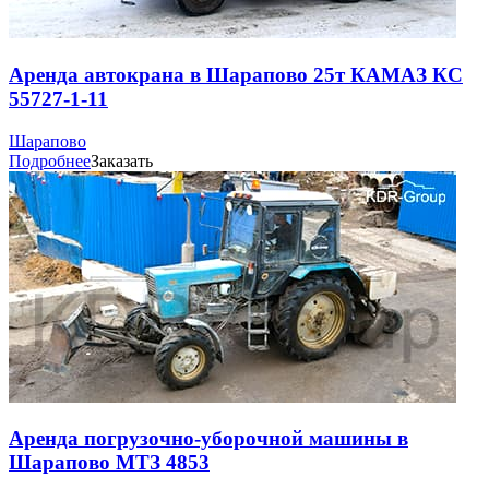
Аренда автокрана в Шарапово 25т КАМАЗ КС
55727-1-11
Шарапово
Подробнее
Заказать
Аренда погрузочно-уборочной машины в
Шарапово МТЗ 4853