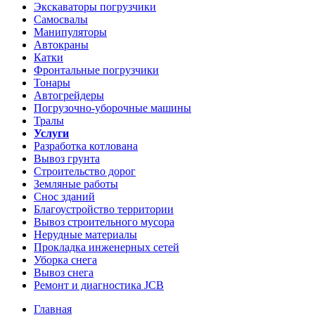
Экскаваторы погрузчики
Самосвалы
Манипуляторы
Автокраны
Катки
Фронтальные погрузчики
Тонары
Автогрейдеры
Погрузочно-уборочные машины
Тралы
Услуги
Разработка котлована
Вывоз грунта
Строительство дорог
Земляные работы
Снос зданий
Благоустройство территории
Вывоз строительного мусора
Нерудные материалы
Прокладка инженерных сетей
Уборка снега
Вывоз снега
Ремонт и диагностика JCB
Главная