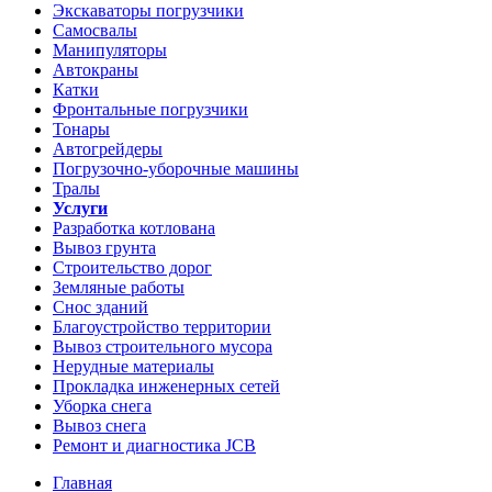
Экскаваторы погрузчики
Самосвалы
Манипуляторы
Автокраны
Катки
Фронтальные погрузчики
Тонары
Автогрейдеры
Погрузочно-уборочные машины
Тралы
Услуги
Разработка котлована
Вывоз грунта
Строительство дорог
Земляные работы
Снос зданий
Благоустройство территории
Вывоз строительного мусора
Нерудные материалы
Прокладка инженерных сетей
Уборка снега
Вывоз снега
Ремонт и диагностика JCB
Главная