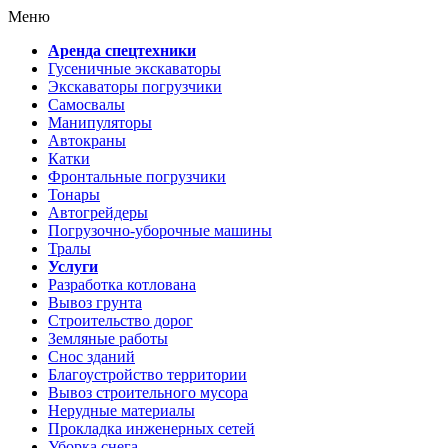
Меню
Аренда спецтехники
Гусеничные экскаваторы
Экскаваторы погрузчики
Самосвалы
Манипуляторы
Автокраны
Катки
Фронтальные погрузчики
Тонары
Автогрейдеры
Погрузочно-уборочные машины
Тралы
Услуги
Разработка котлована
Вывоз грунта
Строительство дорог
Земляные работы
Снос зданий
Благоустройство территории
Вывоз строительного мусора
Нерудные материалы
Прокладка инженерных сетей
Уборка снега