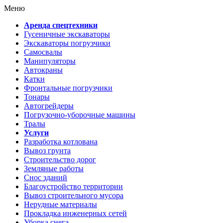
Меню
Аренда спецтехники
Гусеничные экскаваторы
Экскаваторы погрузчики
Самосвалы
Манипуляторы
Автокраны
Катки
Фронтальные погрузчики
Тонары
Автогрейдеры
Погрузочно-уборочные машины
Тралы
Услуги
Разработка котлована
Вывоз грунта
Строительство дорог
Земляные работы
Снос зданий
Благоустройство территории
Вывоз строительного мусора
Нерудные материалы
Прокладка инженерных сетей
Уборка снега