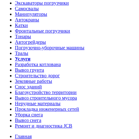
Экскаваторы погрузчики
Самосвалы
Манипуляторы
Автокраны
Катки
Фронтальные погрузчики
Тонары
Автогрейдеры
Погрузочно-уборочные машины
Тралы
Услуги
Разработка котлована
Вывоз грунта
Строительство дорог
Земляные работы
Снос зданий
Благоустройство территории
Вывоз строительного мусора
Нерудные материалы
Прокладка инженерных сетей
Уборка снега
Вывоз снега
Ремонт и диагностика JCB
Главная