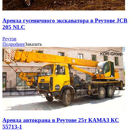
Аренда гусеничного экскаватора в Реутове JCB
205 NLC
Реутов
Подробнее
Заказать
Аренда автокрана в Реутове 25т КАМАЗ КС
55713-1