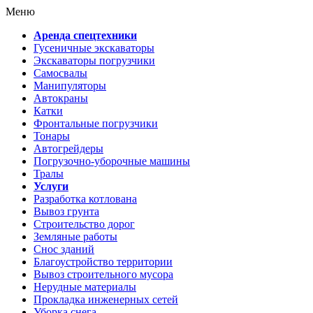
Меню
Аренда спецтехники
Гусеничные экскаваторы
Экскаваторы погрузчики
Самосвалы
Манипуляторы
Автокраны
Катки
Фронтальные погрузчики
Тонары
Автогрейдеры
Погрузочно-уборочные машины
Тралы
Услуги
Разработка котлована
Вывоз грунта
Строительство дорог
Земляные работы
Снос зданий
Благоустройство территории
Вывоз строительного мусора
Нерудные материалы
Прокладка инженерных сетей
Уборка снега