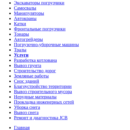
Экскаваторы погрузчики
Самосвалы
Манипуляторы
Автокраны
Катки
Фронтальные погрузчики
Тонары
Автогрейдеры
Погрузочно-уборочные машины
Тралы
Услуги
Разработка котлована
Вывоз грунта
Строительство дорог
Земляные работы
Снос зданий
Благоустройство территории
Вывоз строительного мусора
Нерудные материалы
Прокладка инженерных сетей
Уборка снега
Вывоз снега
Ремонт и диагностика JCB
Главная