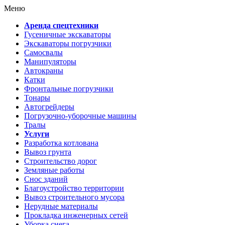
Меню
Аренда спецтехники
Гусеничные экскаваторы
Экскаваторы погрузчики
Самосвалы
Манипуляторы
Автокраны
Катки
Фронтальные погрузчики
Тонары
Автогрейдеры
Погрузочно-уборочные машины
Тралы
Услуги
Разработка котлована
Вывоз грунта
Строительство дорог
Земляные работы
Снос зданий
Благоустройство территории
Вывоз строительного мусора
Нерудные материалы
Прокладка инженерных сетей
Уборка снега