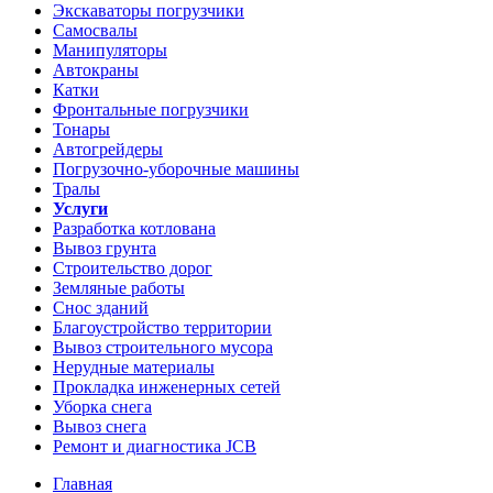
Экскаваторы погрузчики
Самосвалы
Манипуляторы
Автокраны
Катки
Фронтальные погрузчики
Тонары
Автогрейдеры
Погрузочно-уборочные машины
Тралы
Услуги
Разработка котлована
Вывоз грунта
Строительство дорог
Земляные работы
Снос зданий
Благоустройство территории
Вывоз строительного мусора
Нерудные материалы
Прокладка инженерных сетей
Уборка снега
Вывоз снега
Ремонт и диагностика JCB
Главная