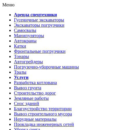
Меню
Аренда спецтехники
Гусеничные экскаваторы
Экскаваторы погрузчики
Самосвалы
Манипуляторы
Автокраны
Катки
Фронтальные погрузчики
Тонары
Автогрейдеры
Погрузочно-уборочные машины
Тралы
Услуги
Разработка котлована
Вывоз грунта
Строительство дорог
Земляные работы
Снос зданий
Благоустройство территории
Вывоз строительного мусора
Нерудные материалы
Прокладка инженерных сетей
Уборка снега