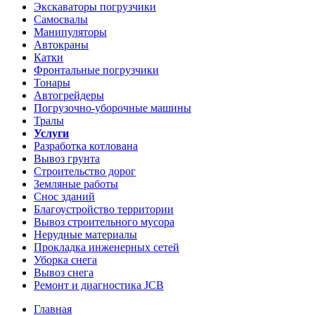
Экскаваторы погрузчики
Самосвалы
Манипуляторы
Автокраны
Катки
Фронтальные погрузчики
Тонары
Автогрейдеры
Погрузочно-уборочные машины
Тралы
Услуги
Разработка котлована
Вывоз грунта
Строительство дорог
Земляные работы
Снос зданий
Благоустройство территории
Вывоз строительного мусора
Нерудные материалы
Прокладка инженерных сетей
Уборка снега
Вывоз снега
Ремонт и диагностика JCB
Главная