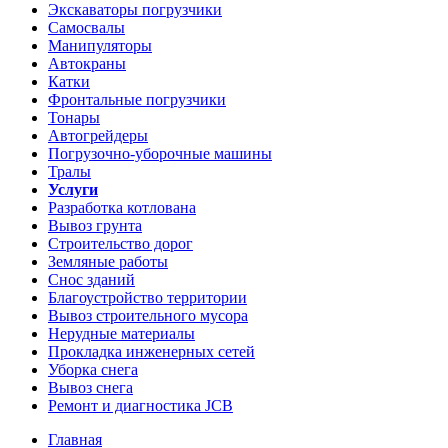
Экскаваторы погрузчики
Самосвалы
Манипуляторы
Автокраны
Катки
Фронтальные погрузчики
Тонары
Автогрейдеры
Погрузочно-уборочные машины
Тралы
Услуги
Разработка котлована
Вывоз грунта
Строительство дорог
Земляные работы
Снос зданий
Благоустройство территории
Вывоз строительного мусора
Нерудные материалы
Прокладка инженерных сетей
Уборка снега
Вывоз снега
Ремонт и диагностика JCB
Главная