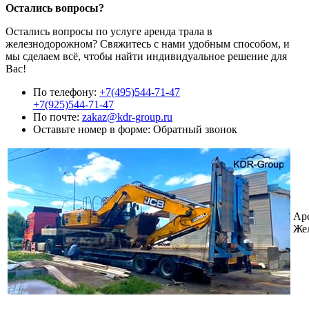
Остались вопросы?
Остались вопросы по услуге аренда трала в
железнодорожном? Свяжитесь с нами удобным способом, и
мы сделаем всё, чтобы найти индивидуальное решение для
Вас!
По телефону:
+7(495)544-71-47
+7(925)544-71-47
По почте:
zakaz@kdr-group.ru
Оставьте номер в форме:
Обратный звонок
Аре
Же