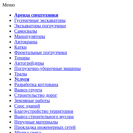
Меню
Аренда спецтехники
Гусеничные экскаваторы
Экскаваторы погрузчики
Самосвалы
Манипуляторы
Автокраны
Катки
Фронтальные погрузчики
Тонары
Автогрейдеры
Погрузочно-уборочные машины
Тралы
Услуги
Разработка котлована
Вывоз грунта
Строительство дорог
Земляные работы
Снос зданий
Благоустройство территории
Вывоз строительного мусора
Нерудные материалы
Прокладка инженерных сетей
Уборка снега