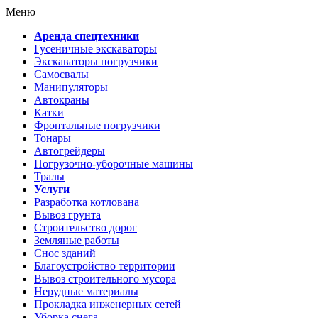
Меню
Аренда спецтехники
Гусеничные экскаваторы
Экскаваторы погрузчики
Самосвалы
Манипуляторы
Автокраны
Катки
Фронтальные погрузчики
Тонары
Автогрейдеры
Погрузочно-уборочные машины
Тралы
Услуги
Разработка котлована
Вывоз грунта
Строительство дорог
Земляные работы
Снос зданий
Благоустройство территории
Вывоз строительного мусора
Нерудные материалы
Прокладка инженерных сетей
Уборка снега