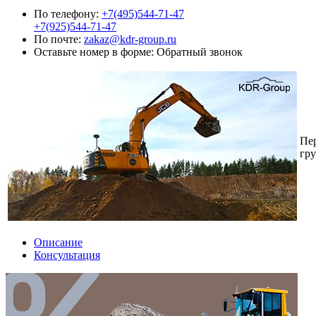
По телефону:
+7(495)544-71-47
+7(925)544-71-47
По почте:
zakaz@kdr-group.ru
Оставьте номер в форме:
Обратный звонок
Пе
гру
Описание
Консультация