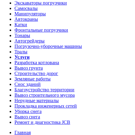
Экскаваторы погрузчики
Самосвалы
Манипуляторы
Автокраны
Катки
Фронтальные погрузчики
Тонары
Автогрейдеры
Погрузочно-уборочные машины
Тралы
Услуги
Разработка котлована
Вывоз грунта
Строительство дорог
Земляные работы
Снос зданий
Благоустройство территории
Вывоз строительного мусора
Нерудные материалы
Прокладка инженерных сетей
Уборка снега
Вывоз снега
Ремонт и диагностика JCB
Главная