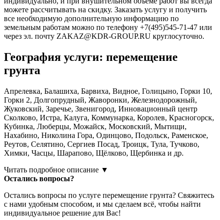
индивидуально, и при внушительном объеме работ вы всегда
можете рассчитывать на скидку. Заказать услугу и получить
все необходимую дополнительную информацию по
земельным работам можно по телефону +7(495)545-71-47 или
через эл. почту ZAKAZ@KDR-GROUP.RU круглосуточно.
География услуги: перемещение
грунта
Апрелевка, Балашиха, Барвиха, Видное, Голицыно, Горки 10,
Горки 2, Долгопрудный, Жаворонки, Железнодорожный,
Жуковский, Заречье, Звенигород, Инновационный центр
Сколково, Истра, Калуга, Коммунарка, Королев, Красногорск,
Кубинка, Люберцы, Можайск, Московский, Мытищи,
Нахабино, Николина Гора, Одинцово, Подольск, Раменское,
Реутов, Селятино, Сергиев Посад, Троицк, Тула, Тучково,
Химки, Часцы, Шарапово, Щёлково, Щербинка и др.
Читать подробное описание ▼
Остались вопросы?
Остались вопросы по услуге перемещение грунта? Свяжитесь
с нами удобным способом, и мы сделаем всё, чтобы найти
индивидуальное решение для Вас!