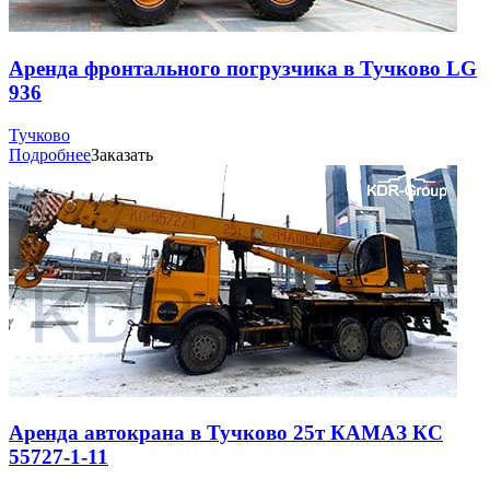
Аренда фронтального погрузчика в Тучково LG
936
Тучково
Подробнее
Заказать
Аренда автокрана в Тучково 25т КАМАЗ КС
55727-1-11