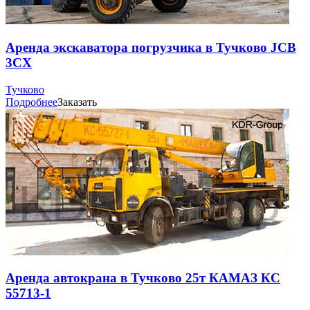
Аренда экскаватора погрузчика в Тучково JCB
3CX
Тучково
Подробнее
Заказать
Аренда автокрана в Тучково 25т КАМАЗ КС
55713-1