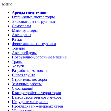
Меню
Аренда спецтехники
Гусеничные экскаваторы
Экскаваторы погрузчики
Самосвалы
Манипуляторы
Автокраны
Катки
Фронтальные погрузчики
Тонары
Автогрейдеры
Погрузочно-уборочные машины
Тралы
Услуги
Разработка котлована
Вывоз грунта
Строительство дорог
Земляные работы
Снос зданий
Благоустройство территории
Вывоз строительного мусора
Нерудные материалы
Прокладка инженерных сетей
Уборка снега