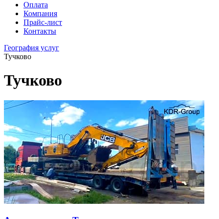
Оплата
Компания
Прайс-лист
Контакты
География услуг
Тучково
Тучково