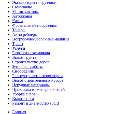
Экскаваторы погрузчики
Самосвалы
Манипуляторы
Автокраны
Катки
Фронтальные погрузчики
Тонары
Автогрейдеры
Погрузочно-уборочные машины
Тралы
Услуги
Разработка котлована
Вывоз грунта
Строительство дорог
Земляные работы
Снос зданий
Благоустройство территории
Вывоз строительного мусора
Нерудные материалы
Прокладка инженерных сетей
Уборка снега
Вывоз снега
Ремонт и диагностика JCB
Главная