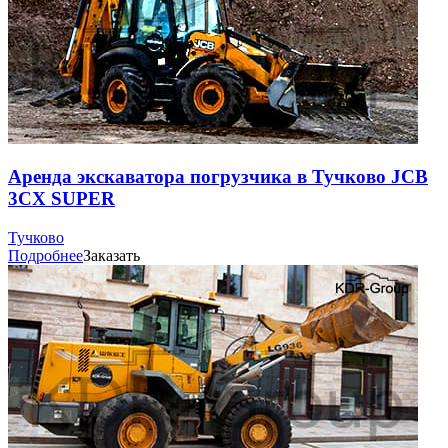
Аренда экскаватора погрузчика в Тучково JCB
3CX SUPER
Тучково
Подробнее
Заказать