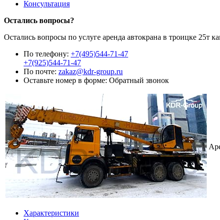
Консультация
Остались вопросы?
Остались вопросы по услуге аренда автокрана в троицке 25т к
По телефону:
+7(495)544-71-47
+7(925)544-71-47
По почте:
zakaz@kdr-group.ru
Оставьте номер в форме:
Обратный звонок
Ар
Характеристики