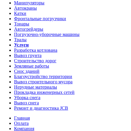
Манипуляторы
Автокраны
Катки
Фронтальные погрузчики
Тонары
Автогрейдеры
Погрузочно-уборочные машины
Тралы
Услуги
Разработка котлована
Вывоз грунта
Строительство дорог
Земляные работы
Снос зданий
Благоустройство территории
Вывоз строительного мусора
Нерудные материалы
Прокладка инженерных сетей
Уборка снега
Вывоз снега
Ремонт и диагностика JCB
Главная
Оплата
Компания