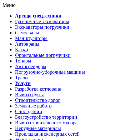
Меню
Аренда спецтехники
Гусеничные экскаваторы
Экскаваторы погрузчики
Самосвалы
Манипуляторы
Автокраны
Катки
Фронтальные погрузчики
Тонары
Автогрейдеры
Погрузочно-уборочные машины
Тралы
Услуги
Разработка котлована
Вывоз грунта
Строительство дорог
Земляные работы
Снос зданий
Благоустройство территории
Вывоз строительного мусора
Нерудные материалы
Прокладка инженерных сетей
Уборка снега