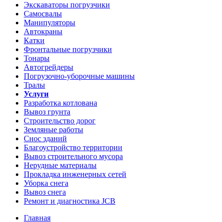
Экскаваторы погрузчики
Самосвалы
Манипуляторы
Автокраны
Катки
Фронтальные погрузчики
Тонары
Автогрейдеры
Погрузочно-уборочные машины
Тралы
Услуги
Разработка котлована
Вывоз грунта
Строительство дорог
Земляные работы
Снос зданий
Благоустройство территории
Вывоз строительного мусора
Нерудные материалы
Прокладка инженерных сетей
Уборка снега
Вывоз снега
Ремонт и диагностика JCB
Главная