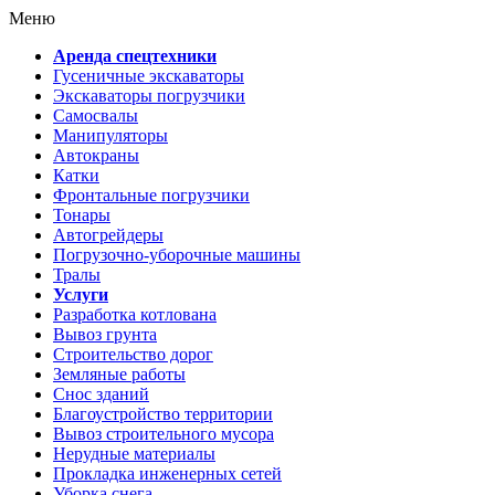
Меню
Аренда спецтехники
Гусеничные экскаваторы
Экскаваторы погрузчики
Самосвалы
Манипуляторы
Автокраны
Катки
Фронтальные погрузчики
Тонары
Автогрейдеры
Погрузочно-уборочные машины
Тралы
Услуги
Разработка котлована
Вывоз грунта
Строительство дорог
Земляные работы
Снос зданий
Благоустройство территории
Вывоз строительного мусора
Нерудные материалы
Прокладка инженерных сетей
Уборка снега