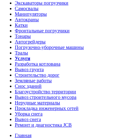
Экскаваторы погрузчики
Самосвалы
Манипуляторы
Автокраны
Катки
Фронтальные погрузчики
Тонары
Автогрейдеры
Погрузочно-уборочные машины
Тралы
Услуги
Разработка котлована
Вывоз грунта
Строительство дорог
Земляные работы
Снос зданий
Благоустройство территории
Вывоз строительного мусора
Нерудные материалы
Прокладка инженерных сетей
Уборка снега
Вывоз снега
Ремонт и диагностика JCB
Главная