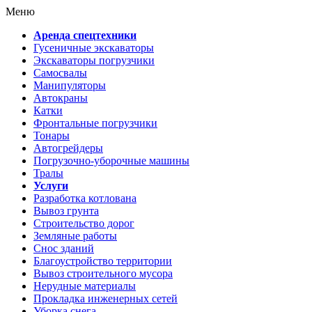
Меню
Аренда спецтехники
Гусеничные экскаваторы
Экскаваторы погрузчики
Самосвалы
Манипуляторы
Автокраны
Катки
Фронтальные погрузчики
Тонары
Автогрейдеры
Погрузочно-уборочные машины
Тралы
Услуги
Разработка котлована
Вывоз грунта
Строительство дорог
Земляные работы
Снос зданий
Благоустройство территории
Вывоз строительного мусора
Нерудные материалы
Прокладка инженерных сетей
Уборка снега