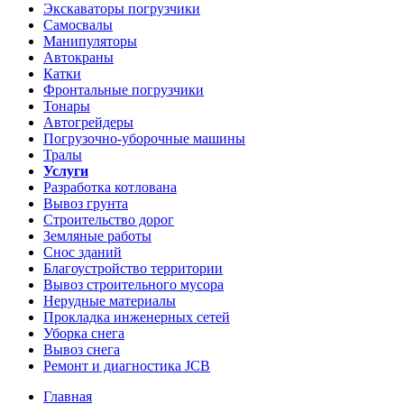
Экскаваторы погрузчики
Самосвалы
Манипуляторы
Автокраны
Катки
Фронтальные погрузчики
Тонары
Автогрейдеры
Погрузочно-уборочные машины
Тралы
Услуги
Разработка котлована
Вывоз грунта
Строительство дорог
Земляные работы
Снос зданий
Благоустройство территории
Вывоз строительного мусора
Нерудные материалы
Прокладка инженерных сетей
Уборка снега
Вывоз снега
Ремонт и диагностика JCB
Главная