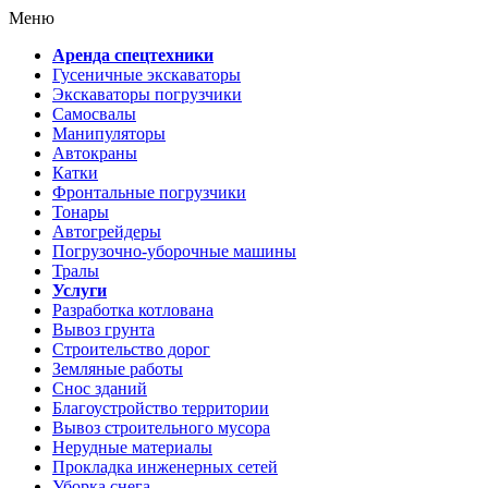
Меню
Аренда спецтехники
Гусеничные экскаваторы
Экскаваторы погрузчики
Самосвалы
Манипуляторы
Автокраны
Катки
Фронтальные погрузчики
Тонары
Автогрейдеры
Погрузочно-уборочные машины
Тралы
Услуги
Разработка котлована
Вывоз грунта
Строительство дорог
Земляные работы
Снос зданий
Благоустройство территории
Вывоз строительного мусора
Нерудные материалы
Прокладка инженерных сетей
Уборка снега