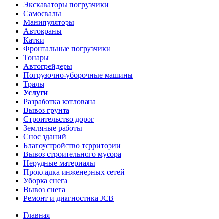
Экскаваторы погрузчики
Самосвалы
Манипуляторы
Автокраны
Катки
Фронтальные погрузчики
Тонары
Автогрейдеры
Погрузочно-уборочные машины
Тралы
Услуги
Разработка котлована
Вывоз грунта
Строительство дорог
Земляные работы
Снос зданий
Благоустройство территории
Вывоз строительного мусора
Нерудные материалы
Прокладка инженерных сетей
Уборка снега
Вывоз снега
Ремонт и диагностика JCB
Главная