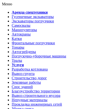
Меню
Аренда спецтехники
Гусеничные экскаваторы
Экскаваторы погрузчики
Самосвалы
Манипуляторы
Автокраны
Катки
Фронтальные погрузчики
Тонары
Автогрейдеры
Погрузочно-уборочные машины
Тралы
Услуги
Разработка котлована
Вывоз грунта
Строительство дорог
Земляные работы
Снос зданий
Благоустройство территории
Вывоз строительного мусора
Нерудные материалы
Прокладка инженерных сетей
Уборка снега