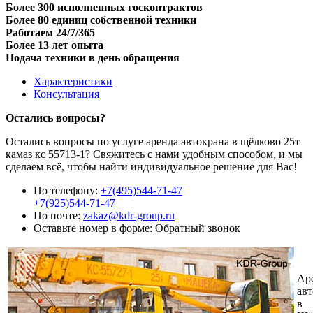
Более 300 исполненных госконтрактов
Более 80 единиц собственной техники
Работаем 24/7/365
Более 13 лет опыта
Подача техники в день обращения
Характеристики
Консультация
Остались вопросы?
Остались вопросы по услуге аренда автокрана в щёлково 25т
камаз кс 55713-1? Свяжитесь с нами удобным способом, и мы
сделаем всё, чтобы найти индивидуальное решение для Вас!
По телефону:
+7(495)544-71-47
+7(925)544-71-47
По почте:
zakaz@kdr-group.ru
Оставьте номер в форме:
Обратный звонок
Ар
авт
в