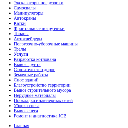
Экскаваторы погрузчики
Самосвалы
Манипуляторы
Автокраны
Катки
Фронтальные погрузчики
Тонары
Автогрейдеры
Погрузочно-уборочные машины
Тралы
Услуги
Разработка котлована
Вывоз грунта
Строительство дорог
Земляные работы
Снос зданий
Благоустройство территории
Вывоз строительного мусора
Нерудные материалы
Прокладка инженерных сетей
Уборка снега
Вывоз снега
Ремонт и диагностика JCB
Главная