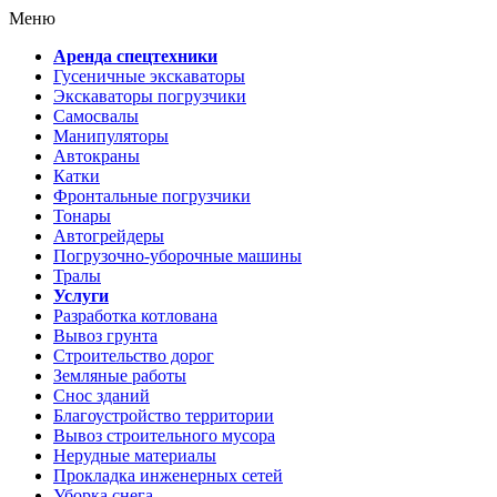
Меню
Аренда спецтехники
Гусеничные экскаваторы
Экскаваторы погрузчики
Самосвалы
Манипуляторы
Автокраны
Катки
Фронтальные погрузчики
Тонары
Автогрейдеры
Погрузочно-уборочные машины
Тралы
Услуги
Разработка котлована
Вывоз грунта
Строительство дорог
Земляные работы
Снос зданий
Благоустройство территории
Вывоз строительного мусора
Нерудные материалы
Прокладка инженерных сетей
Уборка снега