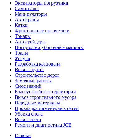
Экскаваторы погрузчики
Самосвалы
Манипуляторы
Автокраны
Катки
Фронтальные погрузчики
Тонары
Автогрейдеры
Погрузочно-уборочные машины
Тралы
Услуги
Разработка котлована
Вывоз грунта
Строительство дорог
Земляные работы
Снос зданий
Благоустройство территории
Вывоз строительного мусора
Нерудные материалы
Прокладка инженерных сетей
Уборка снега
Вывоз снега
Ремонт и диагностика JCB
Главная