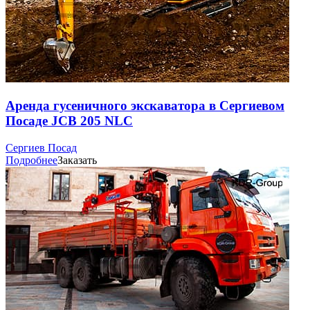
Аренда гусеничного экскаватора в Сергиевом
Посаде JCB 205 NLC
Сергиев Посад
Подробнее
Заказать