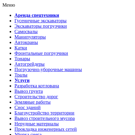
Меню
Аренда спецтехники
Гусеничные экскаваторы
Экскаваторы погрузчики
Самосвалы
Манипуляторы
Автокраны
Катки
Фронтальные погрузчики
Тонары
Автогрейдеры
Погрузочно-уборочные машины
Тралы
Услуги
Разработка котлована
Вывоз грунта
Строительство дорог
Земляные работы
Снос зданий
Благоустройство территории
Вывоз строительного мусора
Нерудные материалы
Прокладка инженерных сетей
Уборка снега