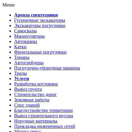
Меню
Аренда спецтехники
Гусеничные экскаваторы
Экскаваторы погрузчики
Самосвалы
Манипуляторы
Автокраны
Катки
Фронтальные погрузчики
Тонары
Автогрейдеры
Погрузочно-уборочные машины
Тралы
Услуги
Разработка котлована
Вывоз грунта
Строительство дорог
Земляные работы
Снос зданий
Благоустройство территории
Вывоз строительного мусора
Нерудные материалы
Прокладка инженерных сетей
Уборка снега