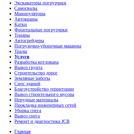
Экскаваторы погрузчики
Самосвалы
Манипуляторы
Автокраны
Катки
Фронтальные погрузчики
Тонары
Автогрейдеры
Погрузочно-уборочные машины
Тралы
Услуги
Разработка котлована
Вывоз грунта
Строительство дорог
Земляные работы
Снос зданий
Благоустройство территории
Вывоз строительного мусора
Нерудные материалы
Прокладка инженерных сетей
Уборка снега
Вывоз снега
Ремонт и диагностика JCB
Главная