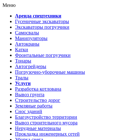
Меню
Аренда спецтехники
Гусеничные экскаваторы
Экскаваторы погрузчики
Самосвалы
Манипуляторы
Автокраны
Катки
Фронтальные погрузчики
Тонары
Автогрейдеры
Погрузочно-уборочные машины
Тралы
Услуги
Разработка котлована
Вывоз грунта
Строительство дорог
Земляные работы
Снос зданий
Благоустройство территории
Вывоз строительного мусора
Нерудные материалы
Прокладка инженерных сетей
Уборка снега