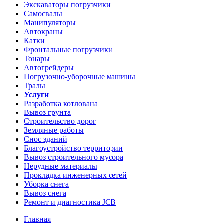
Экскаваторы погрузчики
Самосвалы
Манипуляторы
Автокраны
Катки
Фронтальные погрузчики
Тонары
Автогрейдеры
Погрузочно-уборочные машины
Тралы
Услуги
Разработка котлована
Вывоз грунта
Строительство дорог
Земляные работы
Снос зданий
Благоустройство территории
Вывоз строительного мусора
Нерудные материалы
Прокладка инженерных сетей
Уборка снега
Вывоз снега
Ремонт и диагностика JCB
Главная