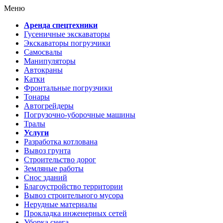
Меню
Аренда спецтехники
Гусеничные экскаваторы
Экскаваторы погрузчики
Самосвалы
Манипуляторы
Автокраны
Катки
Фронтальные погрузчики
Тонары
Автогрейдеры
Погрузочно-уборочные машины
Тралы
Услуги
Разработка котлована
Вывоз грунта
Строительство дорог
Земляные работы
Снос зданий
Благоустройство территории
Вывоз строительного мусора
Нерудные материалы
Прокладка инженерных сетей
Уборка снега