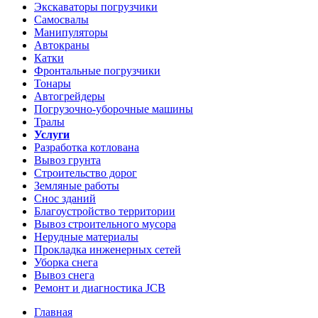
Экскаваторы погрузчики
Самосвалы
Манипуляторы
Автокраны
Катки
Фронтальные погрузчики
Тонары
Автогрейдеры
Погрузочно-уборочные машины
Тралы
Услуги
Разработка котлована
Вывоз грунта
Строительство дорог
Земляные работы
Снос зданий
Благоустройство территории
Вывоз строительного мусора
Нерудные материалы
Прокладка инженерных сетей
Уборка снега
Вывоз снега
Ремонт и диагностика JCB
Главная