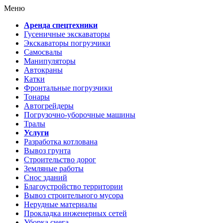
Меню
Аренда спецтехники
Гусеничные экскаваторы
Экскаваторы погрузчики
Самосвалы
Манипуляторы
Автокраны
Катки
Фронтальные погрузчики
Тонары
Автогрейдеры
Погрузочно-уборочные машины
Тралы
Услуги
Разработка котлована
Вывоз грунта
Строительство дорог
Земляные работы
Снос зданий
Благоустройство территории
Вывоз строительного мусора
Нерудные материалы
Прокладка инженерных сетей
Уборка снега