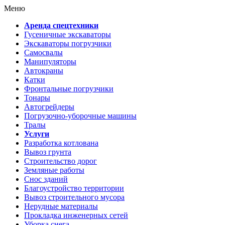
Меню
Аренда спецтехники
Гусеничные экскаваторы
Экскаваторы погрузчики
Самосвалы
Манипуляторы
Автокраны
Катки
Фронтальные погрузчики
Тонары
Автогрейдеры
Погрузочно-уборочные машины
Тралы
Услуги
Разработка котлована
Вывоз грунта
Строительство дорог
Земляные работы
Снос зданий
Благоустройство территории
Вывоз строительного мусора
Нерудные материалы
Прокладка инженерных сетей
Уборка снега