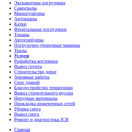
Экскаваторы погрузчики
Самосвалы
Манипуляторы
Автокраны
Катки
Фронтальные погрузчики
Тонары
Автогрейдеры
Погрузочно-уборочные машины
Тралы
Услуги
Разработка котлована
Вывоз грунта
Строительство дорог
Земляные работы
Снос зданий
Благоустройство территории
Вывоз строительного мусора
Нерудные материалы
Прокладка инженерных сетей
Уборка снега
Вывоз снега
Ремонт и диагностика JCB
Главная