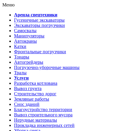
Меню
Аренда спецтехники
Гусеничные экскаваторы
Экскаваторы погрузчики
Самосвалы
Манипуляторы
Автокраны
Катки
Фронтальные погрузчики
Тонары
Автогрейдеры
Погрузочно-уборочные машины
Тралы
Услуги
Разработка котлована
Вывоз грунта
Строительство дорог
Земляные работы
Снос зданий
Благоустройство территории
Вывоз строительного мусора
Нерудные материалы
Прокладка инженерных сетей
Уборка снега