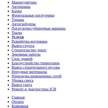
Манипуляторы
Автокраны
Катки
Фронтальные погрузчики
Тонары
Автогрейдеры
Погрузочно-уборочные машины
Тралы
Услуги
Разработка котлована
Вывоз грунта
Строительство дорог
Земляные работы
Снос зданий
Благоустройство территории
Вывоз строительного мусора
Нерудные материалы
Прокладка инженерных сетей
Уборка снега
Вывоз снега
Ремонт и диагностика JCB
Главная
Оплата
Компания