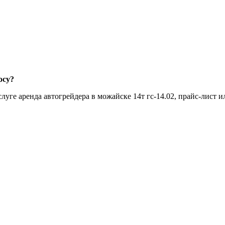
осу?
уге аренда автогрейдера в можайске 14т гс-14.02, прайс-лист и