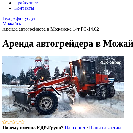
Прайс-лист
Контакты
География услуг
Можайск
Аренда автогрейдера в Можайске 14т ГС-14.02
Аренда автогрейдера в Можай
Почему именно КДР-Групп?
Наш опыт
/
Наши гарантии