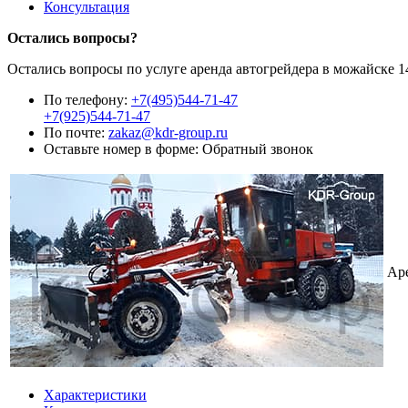
Консультация
Остались вопросы?
Остались вопросы по услуге аренда автогрейдера в можайске 1
По телефону:
+7(495)544-71-47
+7(925)544-71-47
По почте:
zakaz@kdr-group.ru
Оставьте номер в форме:
Обратный звонок
Аре
Характеристики