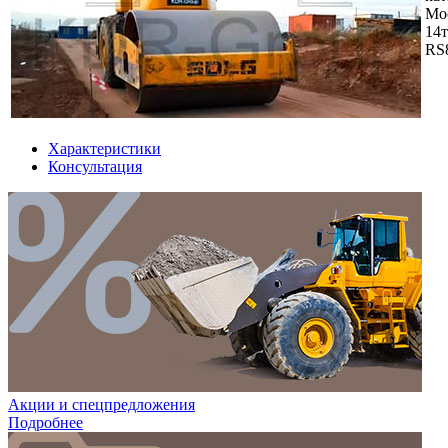
Мо
14
RS
Характеристики
Консультация
Акции и спецпредложения
Подробнее