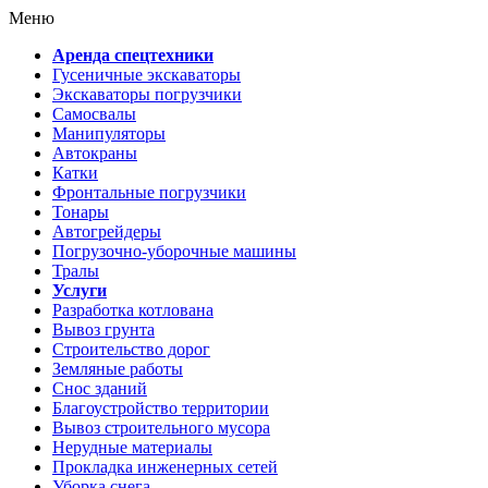
Меню
Аренда спецтехники
Гусеничные экскаваторы
Экскаваторы погрузчики
Самосвалы
Манипуляторы
Автокраны
Катки
Фронтальные погрузчики
Тонары
Автогрейдеры
Погрузочно-уборочные машины
Тралы
Услуги
Разработка котлована
Вывоз грунта
Строительство дорог
Земляные работы
Снос зданий
Благоустройство территории
Вывоз строительного мусора
Нерудные материалы
Прокладка инженерных сетей
Уборка снега