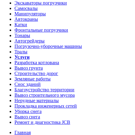
Экскаваторы погрузчики
Самосвалы
Манипуляторы
Автокраны
Катки
Фронтальные погрузчики
Тонары
Автогрейдеры
Погрузочно-уборочные машины
Тралы
Услуги
Разработка котлована
Вывоз грунта
Строительство дорог
Земляные работы
Снос зданий
Благоустройство территории
Вывоз строительного мусора
Нерудные материалы
Прокладка инженерных сетей
Уборка снега
Вывоз снега
Ремонт и диагностика JCB
Главная