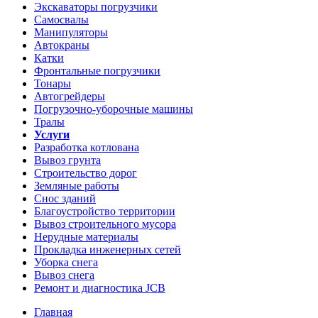
Экскаваторы погрузчики
Самосвалы
Манипуляторы
Автокраны
Катки
Фронтальные погрузчики
Тонары
Автогрейдеры
Погрузочно-уборочные машины
Тралы
Услуги
Разработка котлована
Вывоз грунта
Строительство дорог
Земляные работы
Снос зданий
Благоустройство территории
Вывоз строительного мусора
Нерудные материалы
Прокладка инженерных сетей
Уборка снега
Вывоз снега
Ремонт и диагностика JCB
Главная