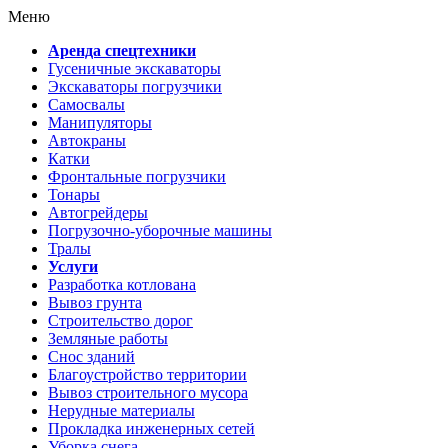
Меню
Аренда спецтехники
Гусеничные экскаваторы
Экскаваторы погрузчики
Самосвалы
Манипуляторы
Автокраны
Катки
Фронтальные погрузчики
Тонары
Автогрейдеры
Погрузочно-уборочные машины
Тралы
Услуги
Разработка котлована
Вывоз грунта
Строительство дорог
Земляные работы
Снос зданий
Благоустройство территории
Вывоз строительного мусора
Нерудные материалы
Прокладка инженерных сетей
Уборка снега