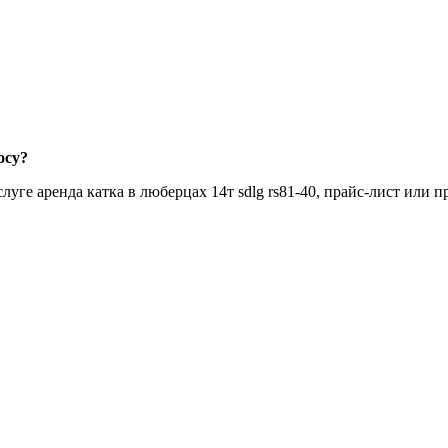
осу?
уге аренда катка в люберцах 14т sdlg rs81-40, прайс-лист или 