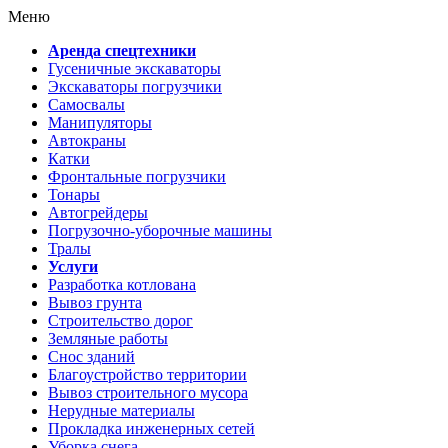
Меню
Аренда спецтехники
Гусеничные экскаваторы
Экскаваторы погрузчики
Самосвалы
Манипуляторы
Автокраны
Катки
Фронтальные погрузчики
Тонары
Автогрейдеры
Погрузочно-уборочные машины
Тралы
Услуги
Разработка котлована
Вывоз грунта
Строительство дорог
Земляные работы
Снос зданий
Благоустройство территории
Вывоз строительного мусора
Нерудные материалы
Прокладка инженерных сетей
Уборка снега