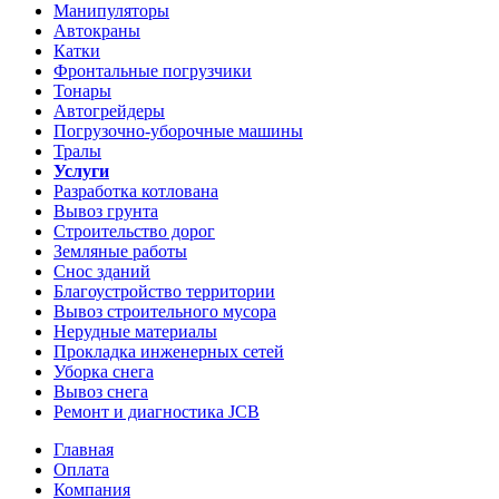
Манипуляторы
Автокраны
Катки
Фронтальные погрузчики
Тонары
Автогрейдеры
Погрузочно-уборочные машины
Тралы
Услуги
Разработка котлована
Вывоз грунта
Строительство дорог
Земляные работы
Снос зданий
Благоустройство территории
Вывоз строительного мусора
Нерудные материалы
Прокладка инженерных сетей
Уборка снега
Вывоз снега
Ремонт и диагностика JCB
Главная
Оплата
Компания