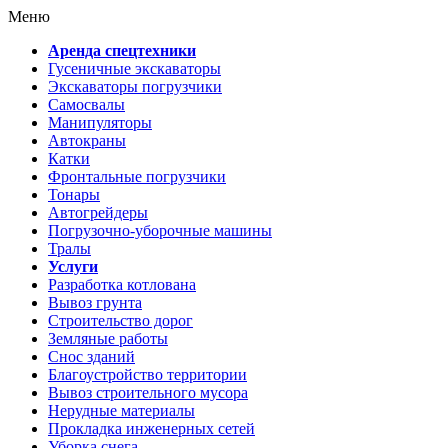
Меню
Аренда спецтехники
Гусеничные экскаваторы
Экскаваторы погрузчики
Самосвалы
Манипуляторы
Автокраны
Катки
Фронтальные погрузчики
Тонары
Автогрейдеры
Погрузочно-уборочные машины
Тралы
Услуги
Разработка котлована
Вывоз грунта
Строительство дорог
Земляные работы
Снос зданий
Благоустройство территории
Вывоз строительного мусора
Нерудные материалы
Прокладка инженерных сетей
Уборка снега