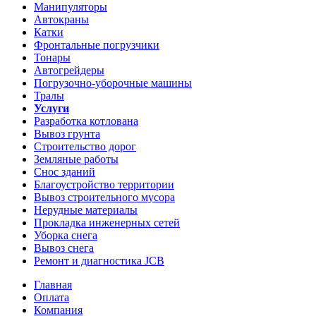
Манипуляторы
Автокраны
Катки
Фронтальные погрузчики
Тонары
Автогрейдеры
Погрузочно-уборочные машины
Тралы
Услуги
Разработка котлована
Вывоз грунта
Строительство дорог
Земляные работы
Снос зданий
Благоустройство территории
Вывоз строительного мусора
Нерудные материалы
Прокладка инженерных сетей
Уборка снега
Вывоз снега
Ремонт и диагностика JCB
Главная
Оплата
Компания