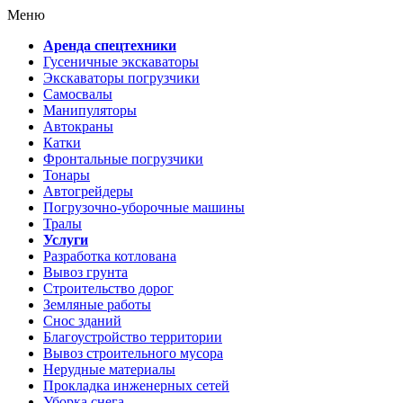
Меню
Аренда спецтехники
Гусеничные экскаваторы
Экскаваторы погрузчики
Самосвалы
Манипуляторы
Автокраны
Катки
Фронтальные погрузчики
Тонары
Автогрейдеры
Погрузочно-уборочные машины
Тралы
Услуги
Разработка котлована
Вывоз грунта
Строительство дорог
Земляные работы
Снос зданий
Благоустройство территории
Вывоз строительного мусора
Нерудные материалы
Прокладка инженерных сетей
Уборка снега