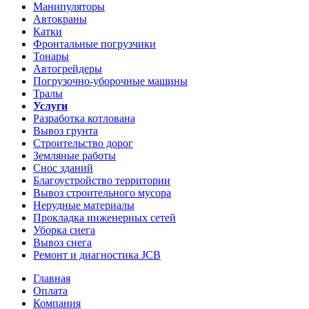
Манипуляторы
Автокраны
Катки
Фронтальные погрузчики
Тонары
Автогрейдеры
Погрузочно-уборочные машины
Тралы
Услуги
Разработка котлована
Вывоз грунта
Строительство дорог
Земляные работы
Снос зданий
Благоустройство территории
Вывоз строительного мусора
Нерудные материалы
Прокладка инженерных сетей
Уборка снега
Вывоз снега
Ремонт и диагностика JCB
Главная
Оплата
Компания