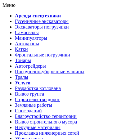
Меню
Аренда спецтехники
Гусеничные экскаваторы
Экскаваторы погрузчики
Самосвалы
Манипуляторы
Автокраны
Катки
Фронтальные погрузчики
Тонары
Автогрейдеры
Погрузочно-уборочные машины
Тралы
Услуги
Разработка котлована
Вывоз грунта
Строительство дорог
Земляные работы
Снос зданий
Благоустройство территории
Вывоз строительного мусора
Нерудные материалы
Прокладка инженерных сетей
Уборка снега