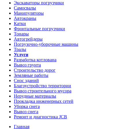
Экскаваторы погрузчики
Самосвалы
Манипуляторы
Автокраны
Катки
Фронтальные погрузчики
Тонары
Автогрейдеры
Погрузочно-уборочные машины
Тралы
Услуги
Разработка котлована
Вывоз грунта
Строительство дорог
Земляные работы
Снос зданий
Благоустройство территории
Вывоз строительного мусора
Нерудные материалы
Прокладка инженерных сетей
Уборка снега
Вывоз снега
Ремонт и диагностика JCB
Главная