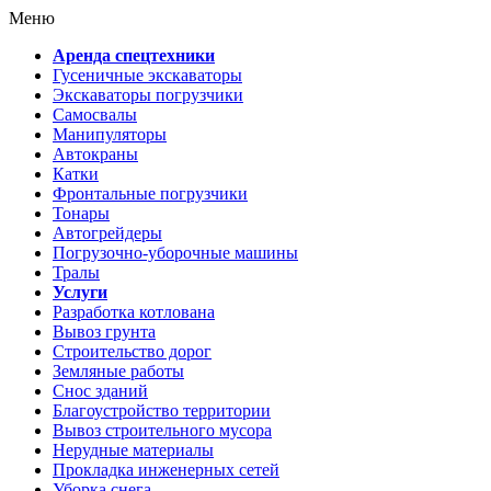
Меню
Аренда спецтехники
Гусеничные экскаваторы
Экскаваторы погрузчики
Самосвалы
Манипуляторы
Автокраны
Катки
Фронтальные погрузчики
Тонары
Автогрейдеры
Погрузочно-уборочные машины
Тралы
Услуги
Разработка котлована
Вывоз грунта
Строительство дорог
Земляные работы
Снос зданий
Благоустройство территории
Вывоз строительного мусора
Нерудные материалы
Прокладка инженерных сетей
Уборка снега