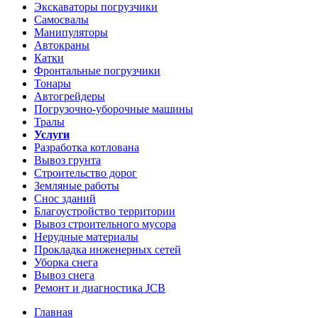
Экскаваторы погрузчики
Самосвалы
Манипуляторы
Автокраны
Катки
Фронтальные погрузчики
Тонары
Автогрейдеры
Погрузочно-уборочные машины
Тралы
Услуги
Разработка котлована
Вывоз грунта
Строительство дорог
Земляные работы
Снос зданий
Благоустройство территории
Вывоз строительного мусора
Нерудные материалы
Прокладка инженерных сетей
Уборка снега
Вывоз снега
Ремонт и диагностика JCB
Главная