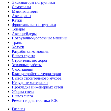
Экскаваторы погрузчики
Самосвалы
Манипуляторы
Автокраны
Катки
Фронтальные погрузчики
Тонары
Автогрейдеры
Погрузочно-уборочные машины
Тралы
Услуги
Разработка котлована
Вывоз грунта
Строительство дорог
Земляные работы
Снос зданий
Благоустройство территории
Вывоз строительного мусора
Нерудные материалы
Прокладка инженерных сетей
Уборка снега
Вывоз снега
Ремонт и диагностика JCB
Главная