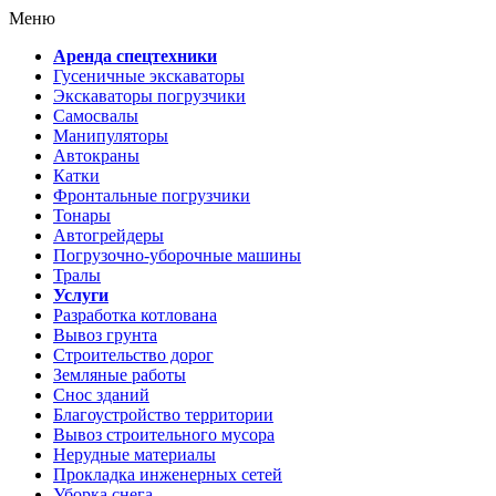
Меню
Аренда спецтехники
Гусеничные экскаваторы
Экскаваторы погрузчики
Самосвалы
Манипуляторы
Автокраны
Катки
Фронтальные погрузчики
Тонары
Автогрейдеры
Погрузочно-уборочные машины
Тралы
Услуги
Разработка котлована
Вывоз грунта
Строительство дорог
Земляные работы
Снос зданий
Благоустройство территории
Вывоз строительного мусора
Нерудные материалы
Прокладка инженерных сетей
Уборка снега