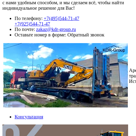
с нами удобным способом, и мы сделаем всё, чтобы найти
индивидуальное решение для Вас!
По телефону:
+7(495)544-71-47
+7(925)544-71-47
По почте:
zakaz@kdr-group.ru
Оставьте номер в форме:
Обратный звонок
Ар
тра
Ис
Консультация