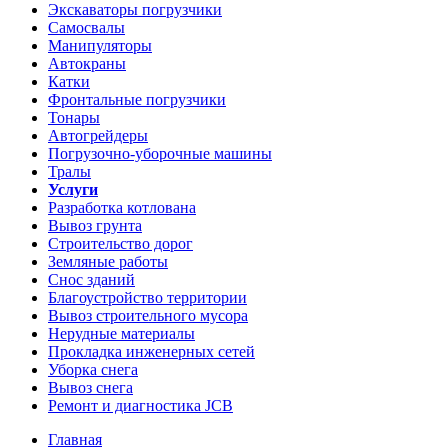
Экскаваторы погрузчики
Самосвалы
Манипуляторы
Автокраны
Катки
Фронтальные погрузчики
Тонары
Автогрейдеры
Погрузочно-уборочные машины
Тралы
Услуги
Разработка котлована
Вывоз грунта
Строительство дорог
Земляные работы
Снос зданий
Благоустройство территории
Вывоз строительного мусора
Нерудные материалы
Прокладка инженерных сетей
Уборка снега
Вывоз снега
Ремонт и диагностика JCB
Главная