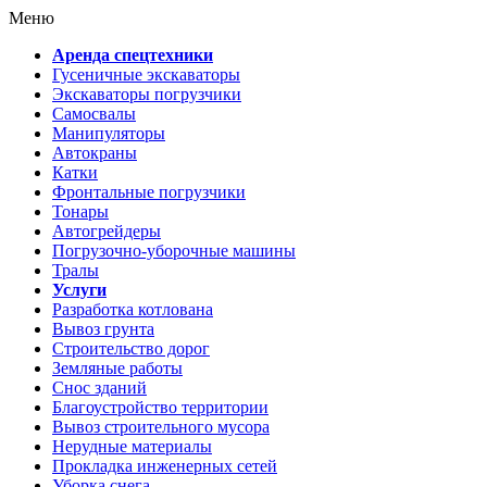
Меню
Аренда спецтехники
Гусеничные экскаваторы
Экскаваторы погрузчики
Самосвалы
Манипуляторы
Автокраны
Катки
Фронтальные погрузчики
Тонары
Автогрейдеры
Погрузочно-уборочные машины
Тралы
Услуги
Разработка котлована
Вывоз грунта
Строительство дорог
Земляные работы
Снос зданий
Благоустройство территории
Вывоз строительного мусора
Нерудные материалы
Прокладка инженерных сетей
Уборка снега