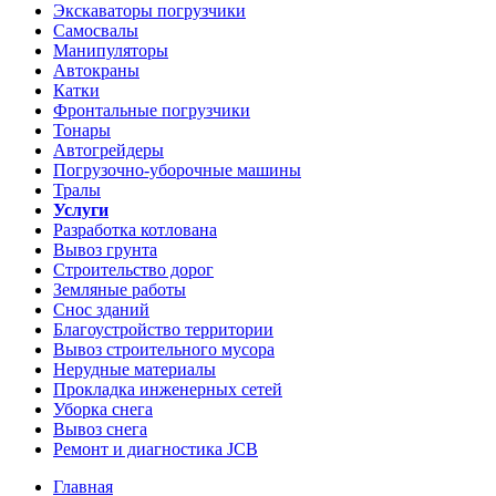
Экскаваторы погрузчики
Самосвалы
Манипуляторы
Автокраны
Катки
Фронтальные погрузчики
Тонары
Автогрейдеры
Погрузочно-уборочные машины
Тралы
Услуги
Разработка котлована
Вывоз грунта
Строительство дорог
Земляные работы
Снос зданий
Благоустройство территории
Вывоз строительного мусора
Нерудные материалы
Прокладка инженерных сетей
Уборка снега
Вывоз снега
Ремонт и диагностика JCB
Главная