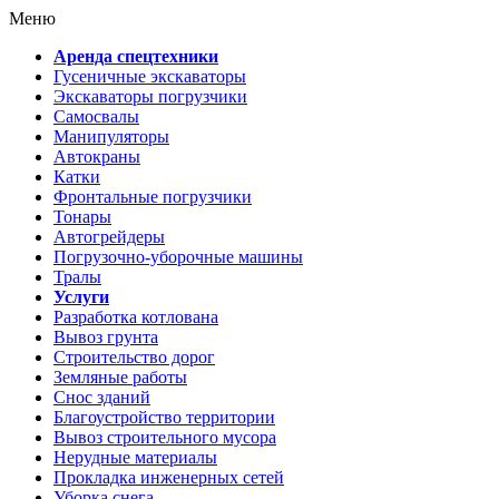
Меню
Аренда спецтехники
Гусеничные экскаваторы
Экскаваторы погрузчики
Самосвалы
Манипуляторы
Автокраны
Катки
Фронтальные погрузчики
Тонары
Автогрейдеры
Погрузочно-уборочные машины
Тралы
Услуги
Разработка котлована
Вывоз грунта
Строительство дорог
Земляные работы
Снос зданий
Благоустройство территории
Вывоз строительного мусора
Нерудные материалы
Прокладка инженерных сетей
Уборка снега