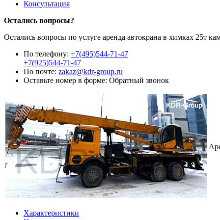
Консультация
Остались вопросы?
Остались вопросы по услуге аренда автокрана в химках 25т ка
По телефону:
+7(495)544-71-47
+7(925)544-71-47
По почте:
zakaz@kdr-group.ru
Оставьте номер в форме:
Обратный звонок
Ар
Характеристики