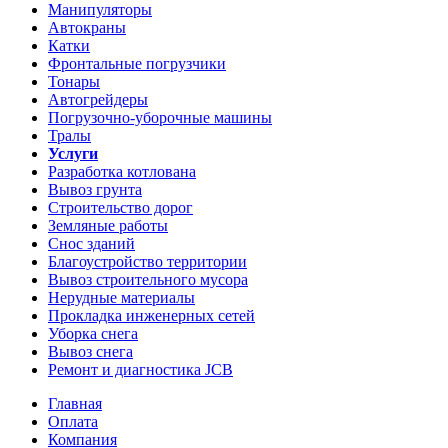
Манипуляторы
Автокраны
Катки
Фронтальные погрузчики
Тонары
Автогрейдеры
Погрузочно-уборочные машины
Тралы
Услуги
Разработка котлована
Вывоз грунта
Строительство дорог
Земляные работы
Снос зданий
Благоустройство территории
Вывоз строительного мусора
Нерудные материалы
Прокладка инженерных сетей
Уборка снега
Вывоз снега
Ремонт и диагностика JCB
Главная
Оплата
Компания