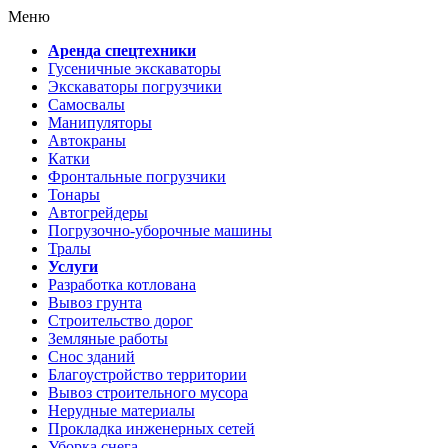
Меню
Аренда спецтехники
Гусеничные экскаваторы
Экскаваторы погрузчики
Самосвалы
Манипуляторы
Автокраны
Катки
Фронтальные погрузчики
Тонары
Автогрейдеры
Погрузочно-уборочные машины
Тралы
Услуги
Разработка котлована
Вывоз грунта
Строительство дорог
Земляные работы
Снос зданий
Благоустройство территории
Вывоз строительного мусора
Нерудные материалы
Прокладка инженерных сетей
Уборка снега