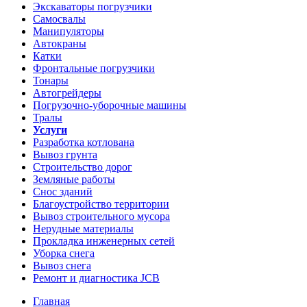
Экскаваторы погрузчики
Самосвалы
Манипуляторы
Автокраны
Катки
Фронтальные погрузчики
Тонары
Автогрейдеры
Погрузочно-уборочные машины
Тралы
Услуги
Разработка котлована
Вывоз грунта
Строительство дорог
Земляные работы
Снос зданий
Благоустройство территории
Вывоз строительного мусора
Нерудные материалы
Прокладка инженерных сетей
Уборка снега
Вывоз снега
Ремонт и диагностика JCB
Главная