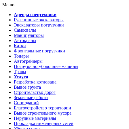
Меню
Аренда спецтехники
Гусеничные экскаваторы
Экскаваторы погрузчики
Самосвалы
Манипуляторы
Автокраны
Катки
Фронтальные погрузчики
Тонары
Автогрейдеры
Погрузочно-уборочные машины
Тралы
Услуги
Разработка котлована
Вывоз грунта
Строительство дорог
Земляные работы
Снос зданий
Благоустройство территории
Вывоз строительного мусора
Нерудные материалы
Прокладка инженерных сетей
Уборка снега