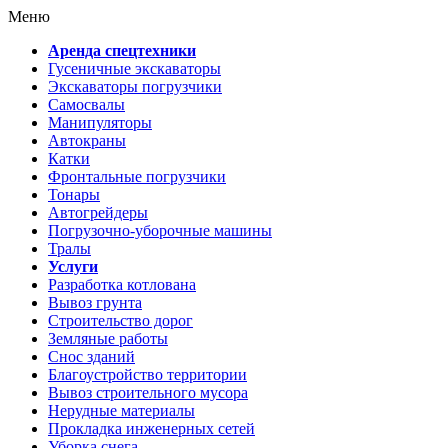
Меню
Аренда спецтехники
Гусеничные экскаваторы
Экскаваторы погрузчики
Самосвалы
Манипуляторы
Автокраны
Катки
Фронтальные погрузчики
Тонары
Автогрейдеры
Погрузочно-уборочные машины
Тралы
Услуги
Разработка котлована
Вывоз грунта
Строительство дорог
Земляные работы
Снос зданий
Благоустройство территории
Вывоз строительного мусора
Нерудные материалы
Прокладка инженерных сетей
Уборка снега