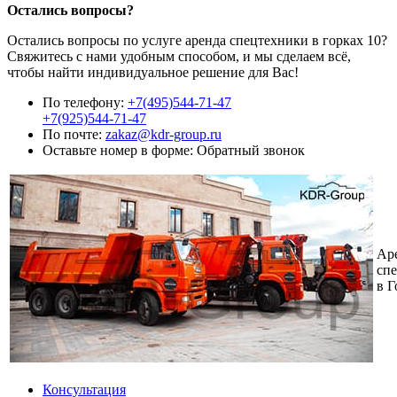
Остались вопросы?
Остались вопросы по услуге аренда спецтехники в горках 10?
Свяжитесь с нами удобным способом, и мы сделаем всё,
чтобы найти индивидуальное решение для Вас!
По телефону:
+7(495)544-71-47
+7(925)544-71-47
По почте:
zakaz@kdr-group.ru
Оставьте номер в форме:
Обратный звонок
Ар
сп
в Г
Консультация