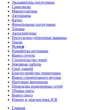
Экскаваторы погрузчики
Самосвалы
Манипуляторы
Автокраны
Катки
Фронтальные погрузчики
Тонары
Автогрейдеры
Погрузочно-уборочные машины
Тралы
Услуги
Разработка котлована
Вывоз грунта
Строительство дорог
Земляные работы
Снос зданий
Благоустройство территории
Вывоз строительного мусора
Нерудные материалы
Прокладка инженерных сетей
Уборка снега
Вывоз снега
Ремонт и диагностика JCB
Главная