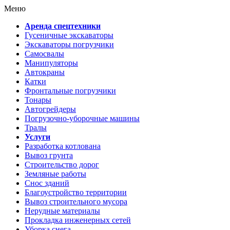
Меню
Аренда спецтехники
Гусеничные экскаваторы
Экскаваторы погрузчики
Самосвалы
Манипуляторы
Автокраны
Катки
Фронтальные погрузчики
Тонары
Автогрейдеры
Погрузочно-уборочные машины
Тралы
Услуги
Разработка котлована
Вывоз грунта
Строительство дорог
Земляные работы
Снос зданий
Благоустройство территории
Вывоз строительного мусора
Нерудные материалы
Прокладка инженерных сетей
Уборка снега