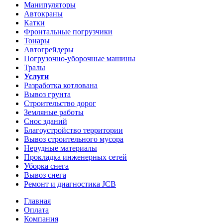
Манипуляторы
Автокраны
Катки
Фронтальные погрузчики
Тонары
Автогрейдеры
Погрузочно-уборочные машины
Тралы
Услуги
Разработка котлована
Вывоз грунта
Строительство дорог
Земляные работы
Снос зданий
Благоустройство территории
Вывоз строительного мусора
Нерудные материалы
Прокладка инженерных сетей
Уборка снега
Вывоз снега
Ремонт и диагностика JCB
Главная
Оплата
Компания