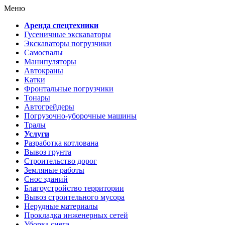
Меню
Аренда спецтехники
Гусеничные экскаваторы
Экскаваторы погрузчики
Самосвалы
Манипуляторы
Автокраны
Катки
Фронтальные погрузчики
Тонары
Автогрейдеры
Погрузочно-уборочные машины
Тралы
Услуги
Разработка котлована
Вывоз грунта
Строительство дорог
Земляные работы
Снос зданий
Благоустройство территории
Вывоз строительного мусора
Нерудные материалы
Прокладка инженерных сетей
Уборка снега