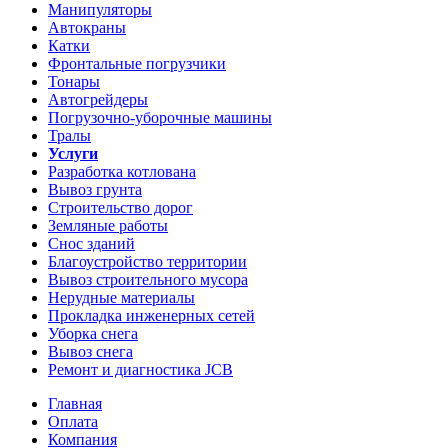
Манипуляторы
Автокраны
Катки
Фронтальные погрузчики
Тонары
Автогрейдеры
Погрузочно-уборочные машины
Тралы
Услуги
Разработка котлована
Вывоз грунта
Строительство дорог
Земляные работы
Снос зданий
Благоустройство территории
Вывоз строительного мусора
Нерудные материалы
Прокладка инженерных сетей
Уборка снега
Вывоз снега
Ремонт и диагностика JCB
Главная
Оплата
Компания