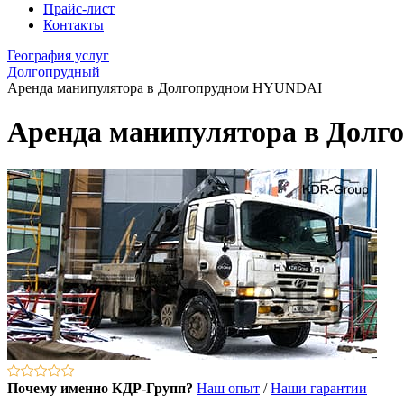
Прайс-лист
Контакты
География услуг
Долгопрудный
Аренда манипулятора в Долгопрудном HYUNDAI
Аренда манипулятора в Дол
Почему именно КДР-Групп?
Наш опыт
/
Наши гарантии