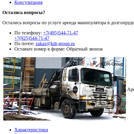
Консультация
Остались вопросы?
Остались вопросы по услуге аренда манипулятора в долгопруд
По телефону:
+7(495)544-71-47
+7(925)544-71-47
По почте:
zakaz@kdr-group.ru
Оставьте номер в форме:
Обратный звонок
Ар
Характеристики