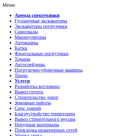
Меню
Аренда спецтехники
Гусеничные экскаваторы
Экскаваторы погрузчики
Самосвалы
Манипуляторы
Автокраны
Катки
Фронтальные погрузчики
Тонары
Автогрейдеры
Погрузочно-уборочные машины
Тралы
Услуги
Разработка котлована
Вывоз грунта
Строительство дорог
Земляные работы
Снос зданий
Благоустройство территории
Вывоз строительного мусора
Нерудные материалы
Прокладка инженерных сетей
Уборка снега