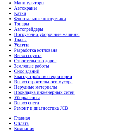
Манипуляторы
Автокраны
Катки
Фронтальные погрузчики
Тонары
Автогрейдеры
Погрузочно-уборочные машины
Тралы
Услуги
Разработка котлована
Вывоз грунта
Строительство дорог
Земляные работы
Снос зданий
Благоустройство территории
Вывоз строительного мусора
Нерудные материалы
Прокладка инженерных сетей
Уборка снега
Вывоз снега
Ремонт и диагностика JCB
Главная
Оплата
Компания