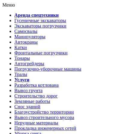
Меню
Аренда спецтехники
Гусеничные экскаваторы
Экскаваторы погрузчики
Самосвалы
Манипуляторы
Автокраны
Катки
Фронтальные погрузчики
Тонары
Автогрейдеры
Погрузочно-уборочные машины
Тралы
Услуги
Разработка котлована
Вывоз грунта
Строительство дорог
Земляные работы
Снос зданий
Благоустройство территории
Вывоз строительного мусора
Нерудные материалы
Прокладка инженерных сетей
Уборка снега