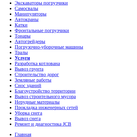
Экскаваторы погрузчики
Самосвалы
Манипуляторы
Автокраны
Катки
Фронтальные погрузчики
Тонары
Автогрейдеры
Погрузочно-уборочные машины
Тралы
Услуги
Разработка котлована
Вывоз грунта
Строительство дорог
Земляные работы
Снос зданий
Благоустройство территории
Вывоз строительного мусора
Нерудные материалы
Прокладка инженерных сетей
Уборка снега
Вывоз снега
Ремонт и диагностика JCB
Главная