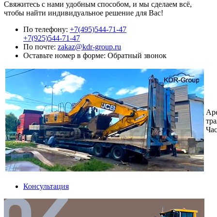
Свяжитесь с нами удобным способом, и мы сделаем всё,
чтобы найти индивидуальное решение для Вас!
По телефону:
+7(495)544-71-47
+7(925)544-71-47
По почте:
zakaz@kdr-group.ru
Оставьте номер в форме:
Обратный звонок
Ар
тра
Ча
Консультация