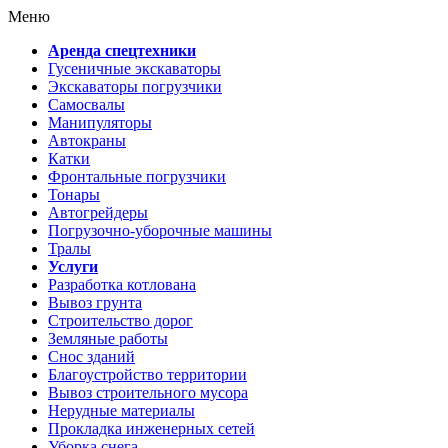
Меню
Аренда спецтехники
Гусеничные экскаваторы
Экскаваторы погрузчики
Самосвалы
Манипуляторы
Автокраны
Катки
Фронтальные погрузчики
Тонары
Автогрейдеры
Погрузочно-уборочные машины
Тралы
Услуги
Разработка котлована
Вывоз грунта
Строительство дорог
Земляные работы
Снос зданий
Благоустройство территории
Вывоз строительного мусора
Нерудные материалы
Прокладка инженерных сетей
Уборка снега