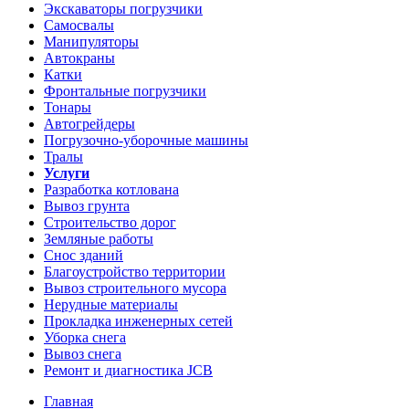
Экскаваторы погрузчики
Самосвалы
Манипуляторы
Автокраны
Катки
Фронтальные погрузчики
Тонары
Автогрейдеры
Погрузочно-уборочные машины
Тралы
Услуги
Разработка котлована
Вывоз грунта
Строительство дорог
Земляные работы
Снос зданий
Благоустройство территории
Вывоз строительного мусора
Нерудные материалы
Прокладка инженерных сетей
Уборка снега
Вывоз снега
Ремонт и диагностика JCB
Главная